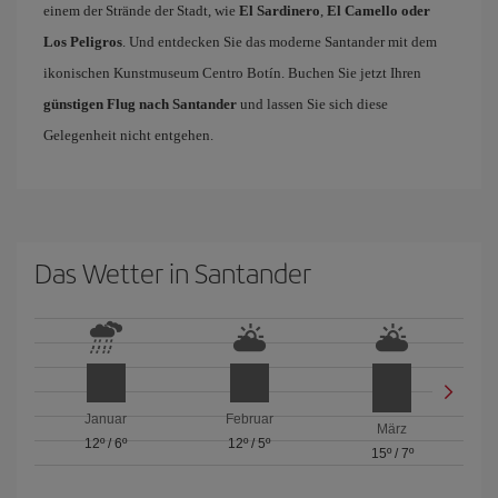
einem der Strände der Stadt, wie
El Sardinero
,
El Camello oder
Los Peligros
. Und entdecken Sie das moderne Santander mit dem
ikonischen Kunstmuseum Centro Botín. Buchen Sie jetzt Ihren
günstigen Flug nach Santander
und lassen Sie sich diese
Gelegenheit nicht entgehen.
Das Wetter in Santander
Januar
Februar
März
12º
/
6º
12º
/
5º
15º
/
7º