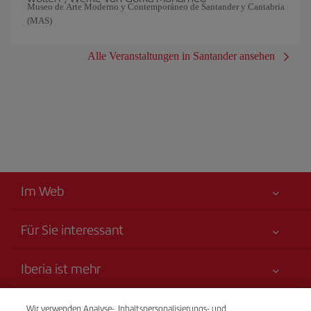
Museo de Arte Moderno y Contemporáneo de Santander y Cantabria
(MAS)
Alle Veranstaltungen in Santander ansehen
Im Web
Für Sie interessant
Alles für Ihre Sicherheit
Iberia ist mehr
Erklärung zur Barrierefreiheit
Neuheiten und Nachrichten
Serviceverpflichtung
Transparenz
Wir verwenden Analyse-, Inhaltspersonalisierungs- und