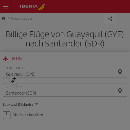
Skip to main content
Flugangebote
Billige Flüge von Guayaquil (GYE)
nach Santander (SDR)
FLUG
ABFLUGORT
REISEZIEL
Wählen
Hin- und Rückreise
Sie
eine
Mit Avios bezahlen
Option