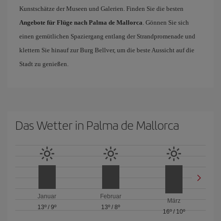
Kunstschätze der Museen und Galerien. Finden Sie die besten
Angebote für Flüge nach Palma de Mallorca
. Gönnen Sie sich
einen gemütlichen Spaziergang entlang der Strandpromenade und
klettern Sie hinauf zur Burg Bellver, um die beste Aussicht auf die
Stadt zu genießen.
Das Wetter in Palma de Mallorca
Januar
Februar
März
13º
/
9º
13º
/
8º
16º
/
10º