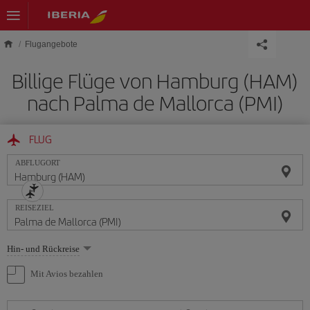
Skip to main content
Flugangebote
Billige Flüge von Hamburg (HAM)
nach Palma de Mallorca (PMI)
FLUG
ABFLUGORT
REISEZIEL
Wählen
Hin- und Rückreise
Sie
eine
Mit Avios bezahlen
Option