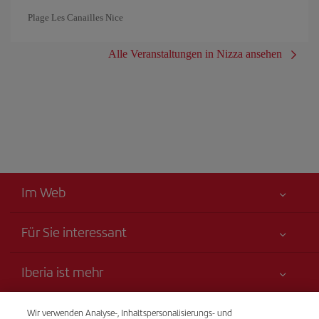
Plage Les Canailles Nice
Alle Veranstaltungen in Nizza ansehen
Im Web
Für Sie interessant
Alles für Ihre Sicherheit
Iberia ist mehr
Erklärung zur Barrierefreiheit
Neuheiten und Nachrichten
Serviceverpflichtung
Transparenz
Wir verwenden Analyse-, Inhaltspersonalisierungs- und