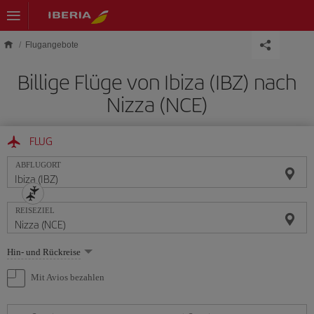
Skip to main content
Flugangebote
Billige Flüge von Ibiza (IBZ) nach
Nizza (NCE)
FLUG
ABFLUGORT
REISEZIEL
Wählen
Hin- und Rückreise
Sie
eine
Mit Avios bezahlen
Option