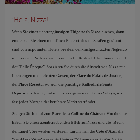
¡Hola, Nizza!
Wenn Sie einen unserer
günstigen Flüge nach Nizza
buchen, dann
entdecken Sie einen mondänen Badeort, dessen Straßen gesäumt
sind von imposanten Hotels wie dem denkmalgeschützten Negresco
und privaten Villen aus der zweiten Hälfte des 19. Jahrhunderts und
der "Belle Époque". Spazieren Sie durch die Altstadt von Nizza mit
ihren engen und belebten Gassen, der
Place du Palais de Justice
,
der
Place Rossetti
, wo sich die prächtige
Kathedrale Santa
Reparata
befindet, und nicht zu vergessen der
Cours Saleya
, wo
fast jeden Morgen der berühmte Markt stattfindet.
Steigen Sie hinauf zum
Parc de la Colline du Château
. Von dort aus
haben Sie einen atemberaubenden Blick auf Nizza und die "Bucht
der Engel". Sie werden verstehen, warum man die
Côte d'Azur
die
"azurblaue Küste" nennt. Auf keinen Fall verpassen dürfen Sie die