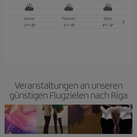
Januar
Februar
März
-1º
/
-6º
-1º
/
-6º
4º
/
-3º
Veranstaltungen an unseren
günstigen Flugzielen nach Riga