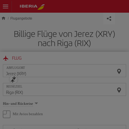
Skip to main content
Flugangebote
Billige Flüge von Jerez (XRY)
nach Riga (RIX)
FLUG
ABFLUGORT
REISEZIEL
Wählen
Hin- und Rückreise
Sie
eine
Mit Avios bezahlen
Option