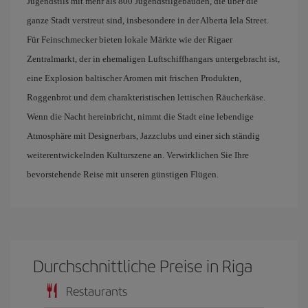
Jugendstils mit mehr als 800 Jugendstilgebäuden, die über die
ganze Stadt verstreut sind, insbesondere in der Alberta Iela Street.
Für Feinschmecker bieten lokale Märkte wie der Rigaer
Zentralmarkt, der in ehemaligen Luftschiffhangars untergebracht ist,
eine Explosion baltischer Aromen mit frischen Produkten,
Roggenbrot und dem charakteristischen lettischen Räucherkäse.
Wenn die Nacht hereinbricht, nimmt die Stadt eine lebendige
Atmosphäre mit Designerbars, Jazzclubs und einer sich ständig
weiterentwickelnden Kulturszene an. Verwirklichen Sie Ihre
bevorstehende Reise mit unseren günstigen Flügen.
Durchschnittliche Preise in Riga
Restaurants