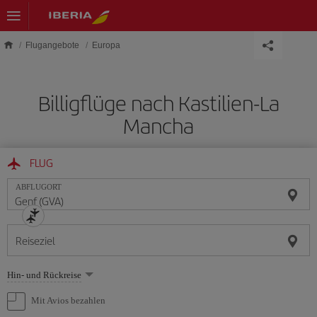
Skip to main content
Flugangebote
Europa
Billigflüge nach Kastilien-La
Mancha
FLUG
ABFLUGORT
Reiseziel
Wählen
Hin- und Rückreise
Sie
eine
Mit Avios bezahlen
Option