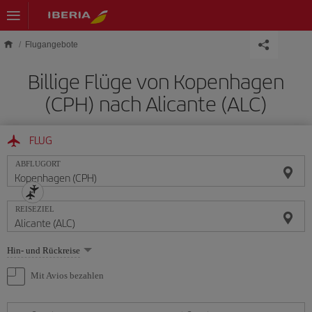
Skip to main content
Flugangebote
Billige Flüge von Kopenhagen
(CPH) nach Alicante (ALC)
FLUG
ABFLUGORT
REISEZIEL
Wählen
Hin- und Rückreise
Sie
eine
Mit Avios bezahlen
Option