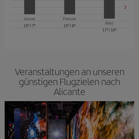
Januar
Februar
März
15º
/
7º
15º
/
8º
17º
/
10º
Veranstaltungen an unseren
günstigen Flugzielen nach
Alicante