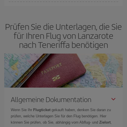
Sie können an jedem Tag der Woche günstige Flüge finden. Um
die besten Preise zu finden, müssen Sie
frühzeitig planen und
flexibel sein.
Normalerweise sind die Tickets um so günstiger,
je
Prüfen Sie die Unterlagen, die Sie
früher
Sie Ihre Flüge buchen. Wenn Sie außerdem bei der Suche
nach Flügen die Reisedaten und -zeiten ein wenig offen lassen,
für Ihren Flug von Lanzarote
können Sie unter
den günstigsten Preisen wählen.
nach Teneriffa benötigen
Allgemeine Dokumentation
Wenn Sie Ihr
Flugticket
gekauft haben, denken Sie daran zu
prüfen, welche Unterlagen Sie für den Flug benötigen. Hier
können Sie prüfen, ob Sie, abhängig vom Abflug- und
Zielort
,