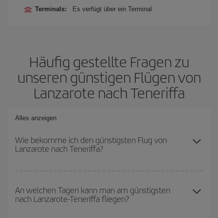
Terminals:
Es verfügt über ein Terminal
Häufig gestellte Fragen zu
unseren günstigen Flügen von
Lanzarote nach Teneriffa
Alles anzeigen
Wie bekomme ich den günstigsten Flug von
Lanzarote nach Teneriffa?
Sie können bei Ihrem Flugticket von Lanzarote nach Teneriffa-dest
sparen und den günstigsten Flug bekommen, wenn Sie die
An welchen Tagen kann man am günstigsten
nach Lanzarote-Teneriffa fliegen?
Hauptsaison meiden, frühzeitig buchen und bei den
Rückreisedaten und -zeiten flexibel sein können.