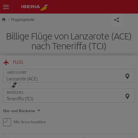
Skip to main content
Flugangebote
Billige Flüge von Lanzarote (ACE)
nach Teneriffa (TCI)
FLUG
ABFLUGORT
REISEZIEL
Wählen
Hin- und Rückreise
Sie
eine
Mit Avios bezahlen
Option