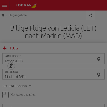
Skip to main content
Flugangebote
Billige Flüge von Leticia (LET)
nach Madrid (MAD)
FLUG
ABFLUGORT
REISEZIEL
Wählen
Hin- und Rückreise
Sie
eine
Mit Avios bezahlen
Option