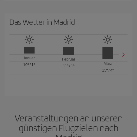
Das Wetter in Madrid
Januar
Februar
März
10º
/
1º
11º
/
1º
15º
/
4º
Veranstaltungen an unseren
günstigen Flugzielen nach