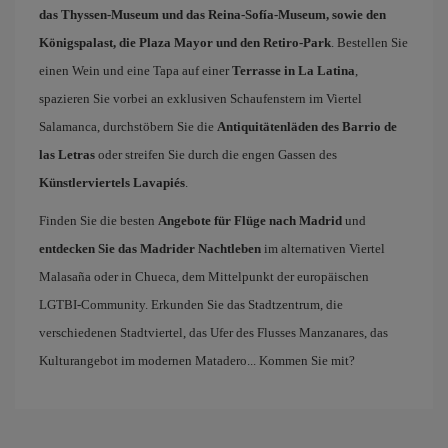
das Thyssen-Museum und das Reina-Sofía-Museum, sowie den
Königspalast, die Plaza Mayor und den Retiro-Park
. Bestellen Sie
einen Wein und eine Tapa auf einer
Terrasse in La Latina
,
spazieren Sie vorbei an exklusiven Schaufenstern im Viertel
Salamanca, durchstöbern Sie die
Antiquitätenläden des Barrio de
las Letras
oder streifen Sie durch die engen Gassen des
Künstlerviertels Lavapiés
.
Finden Sie die besten
Angebote für Flüge nach Madrid
und
entdecken Sie das Madrider Nachtleben
im alternativen Viertel
Malasaña oder in Chueca, dem Mittelpunkt der europäischen
LGTBI-Community. Erkunden Sie das Stadtzentrum, die
verschiedenen Stadtviertel, das Ufer des Flusses Manzanares, das
Kulturangebot im modernen Matadero... Kommen Sie mit?