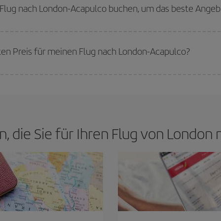
 Wenn Sie außerdem bei der Suche nach Flügen die Reisedaten und -zeiten e
n Flug nach London-Acapulco buchen, um das beste Angeb
werden die Preise sein. Die Preise richten sich nach der Anzahl der verfügb
erkauft sind. Deshalb ist es von
grundlegender Bedeutung,
frühzeitig zu 
sten Preis für meinen Flug nach London-Acapulco?
n den besten Preis je nach ihren Reisewünschen zu garantieren. Der Basic-Tar
n, die Sie für Ihren Flug von Londo