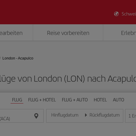
Schwei
earbeiten
Reise vorbereiten
Erlebn
London - Acapulco
 Flüge von London (LON) nach Acapul
FLUG
FLUG + HOTEL
FLUG + AUTO
HOTEL
AUTO
Hinflugdatum
Rückflugdatum
1
E
Geben Sie das Datum im Format Tag/Monat/Jahr e
Geben Sie das Datum im For