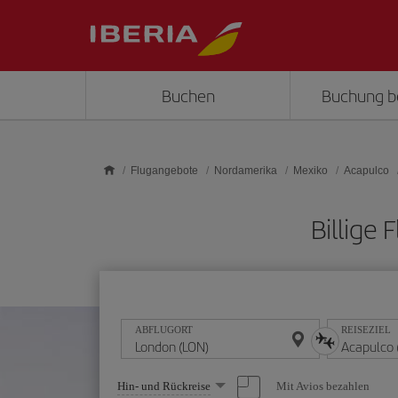
Skip to main content
Buchen
Buchung b
Flugangebote
Nordamerika
Mexiko
Acapulco
Billige
ABFLUGORT
REISEZIEL
Wählen
Mit Avios bezahlen
Hin- und Rückreise