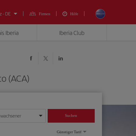
z - DE
Firmen
Hilfe
is Iberia
Iberia Club
co (ACA)
rwachsener
Suchen
in
mat Tag/Monat/Jahr ein
Günstiger Tarif