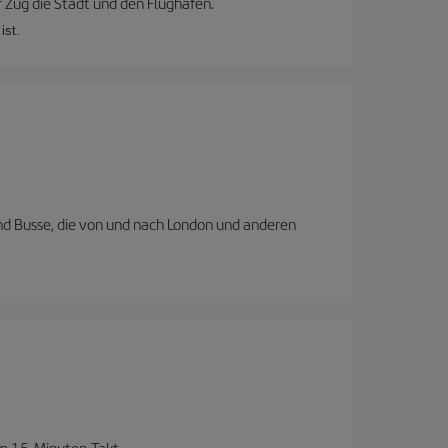
 Zug die Stadt und den Flughafen.
ist.
nd Busse, die von und nach London und anderen
im 15-Minuten-Takt.