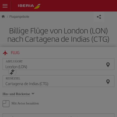
Skip to main content
Flugangebote
Billige Flüge von London (LON)
nach Cartagena de Indias (CTG)
FLUG
ABFLUGORT
REISEZIEL
Wählen
Hin- und Rückreise
Sie
eine
Mit Avios bezahlen
Option