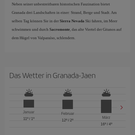
Neben seiner unbestreitbaren historischen Faszination bietet
Granada drei Landschaften in einer: Strand, Berge und Stadt. Am
selben Tag können Sie in der
Sierra Nevada
Ski fahren, im Meer
schwimmen und durch
Sacromonte
, das alte Viertel der Gitanos auf
dem Hügel von Valparaíso, schlendern.
Das Wetter in Granada-Jaen
Januar
Februar
März
11º
/
1º
12º
/
2º
16º
/
4º