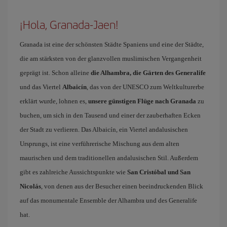
¡Hola, Granada-Jaen!
Granada ist eine der schönsten Städte Spaniens und eine der Städte,
die am stärksten von der glanzvollen muslimischen Vergangenheit
geprägt ist. Schon alleine
die Alhambra, die Gärten des Generalife
und das Viertel
Albaicín
, das von der UNESCO zum Weltkulturerbe
erklärt wurde, lohnen es,
unsere günstigen Flüge nach Granada
zu
buchen, um sich in den Tausend und einer der zauberhaften Ecken
der Stadt zu verlieren. Das Albaicín, ein Viertel andalusischen
Ursprungs, ist eine verführerische Mischung aus dem alten
maurischen und dem traditionellen andalusischen Stil. Außerdem
gibt es zahlreiche Aussichtspunkte wie
San Cristóbal und San
Nicolás
, von denen aus der Besucher einen beeindruckenden Blick
auf das monumentale Ensemble der Alhambra und des Generalife
hat.