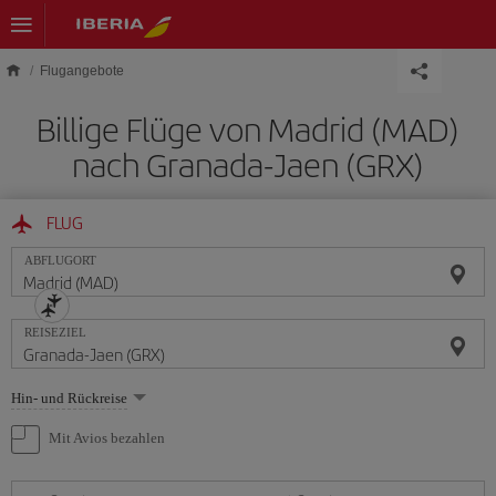
Skip to main content
Flugangebote
Billige Flüge von Madrid (MAD)
nach Granada-Jaen (GRX)
FLUG
ABFLUGORT
REISEZIEL
Wählen
Hin- und Rückreise
Sie
eine
Mit Avios bezahlen
Option