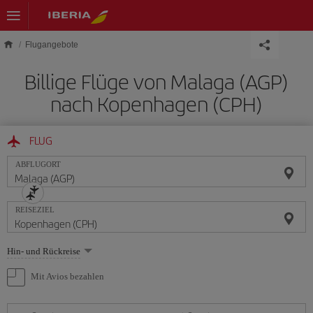
Skip to main content
Flugangebote
Billige Flüge von Malaga (AGP)
nach Kopenhagen (CPH)
FLUG
ABFLUGORT
REISEZIEL
Wählen
Hin- und Rückreise
Sie
eine
Mit Avios bezahlen
Option