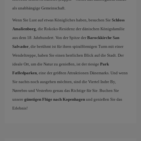
als unabhängige Gemeinschaft.
Wenn Sie Lust auf etwas Königliches haben, besuchen Sie
Schloss
Amalienborg
, die Rokoko-Residenz der dänischen Königsfamilie
aus dem 18. Jahrhundert. Von der Spitze der
Barockkirche San
Salvador
, die berühmt ist für ihren spiralförmigen Turm mit einer
Wendeltreppe, haben Sie einen herrlichen Blick auf die Stadt. Der
ideale Ort, um die Natur zu genießen, ist der riesige
Park
Fælledparken
, eine der größten Attraktionen Dänemarks. Und wenn
Sie nachts noch ausgehen möchten, sind die Viertel Indre By,
Nørrebro und Vesterbro genau das Richtige für Sie. Buchen Sie
unsere
günstigen Flüge nach Kopenhagen
und genießen Sie das
Erlebnis!