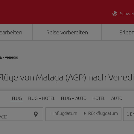
Schwei
earbeiten
Reise vorbereiten
Erlebn
a - Venedig
e Flüge von Malaga (AGP) nach Venedi
FLUG
FLUG + HOTEL
FLUG + AUTO
HOTEL
AUTO
Hinflugdatum
Rückflugdatum
1
E
Geben Sie das Datum im Format Tag/Monat/Jahr e
Geben Sie das Datum im For