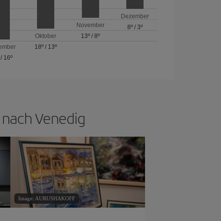
Dezember
November
8º
/
3º
Oktober
13º
/
8º
ember
18º
/
13º
/
16º
n nach Venedig
Image: AURUSHAKOFF