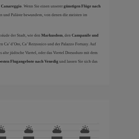
 Canareggio
. Wenn Sie einen unserer
günstigen Flüge nach
n und Paläste bewundern, von denen die meisten im
bäude der Stadt, wie den
Markusdom
, den
Campanile und
en Ca’ d’Oro, Ca’ Rezzonico und der Palazzo Fortuny. Auf
s alte jüdische Viertel, oder das Viertel Dorsoduro mit dem
besten Flugangebote nach Venedig
und lassen Sie sich das