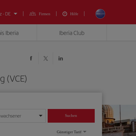
z - DE
Firmen
Hilfe
is Iberia
Iberia Club
g (VCE)
rwachsener
Suchen
in
mat Tag/Monat/Jahr ein
Günstiger Tarif