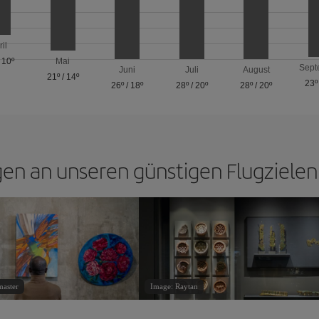
ril
/
10º
Mai
Sept
Juni
Juli
August
21º
/
14º
23º
26º
/
18º
28º
/
20º
28º
/
20º
en an unseren günstigen Flugziele
master
Image: Raytan