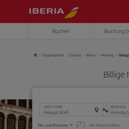
Skip to main content
Buchen
Buchung b
Flugangebote
Europa
Italien
Venedig
Malag
Billig
ABFLUGORT
REISEZIEL
Wählen
Mit Avios bezahlen
Hin- und Rückreise