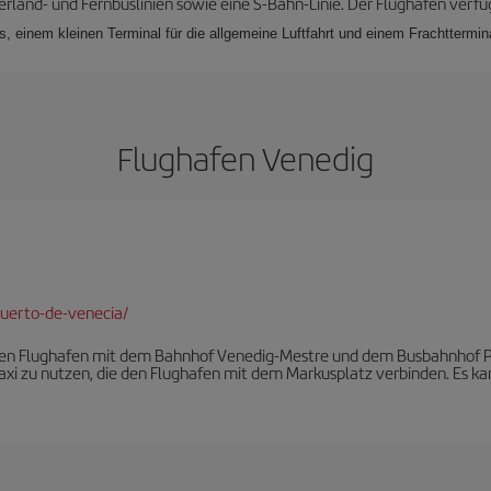
berland- und Fernbuslinien sowie eine S-Bahn-Linie. Der Flughafen verfü
, einem kleinen Terminal für die allgemeine Luftfahrt und einem Frachttermin
Flughafen Venedig
uerto-de-venecia/
 den Flughafen mit dem Bahnhof Venedig-Mestre und dem Busbahnhof Pi
axi zu nutzen, die den Flughafen mit dem Markusplatz verbinden. Es ka