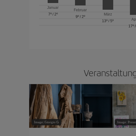
Januar
Februar
7º
/
2º
März
9º
/
2º
Ap
13º
/
5º
17º
Veranstaltung
Image: Giorgio G
Image: Press