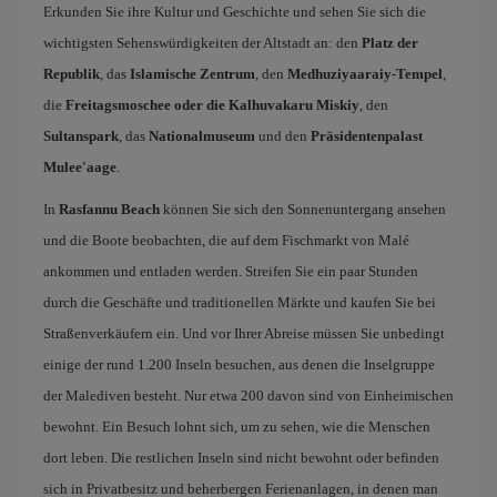
Erkunden Sie ihre Kultur und Geschichte und sehen Sie sich die
wichtigsten Sehenswürdigkeiten der Altstadt an: den
Platz der
Republik
, das
Islamische Zentrum
, den
Medhuziyaaraiy-Tempel
,
die
Freitagsmoschee oder die Kalhuvakaru Miskiy
, den
Sultanspark
, das
Nationalmuseum
und den
Präsidentenpalast
Mulee'aage
.
In
Rasfannu Beach
können Sie sich den Sonnenuntergang ansehen
und die Boote beobachten, die auf dem Fischmarkt von Malé
ankommen und entladen werden. Streifen Sie ein paar Stunden
durch die Geschäfte und traditionellen Märkte und kaufen Sie bei
Straßenverkäufern ein. Und vor Ihrer Abreise müssen Sie unbedingt
einige der rund 1.200 Inseln besuchen, aus denen die Inselgruppe
der Malediven besteht. Nur etwa 200 davon sind von Einheimischen
bewohnt. Ein Besuch lohnt sich, um zu sehen, wie die Menschen
dort leben. Die restlichen Inseln sind nicht bewohnt oder befinden
sich in Privatbesitz und beherbergen Ferienanlagen, in denen man