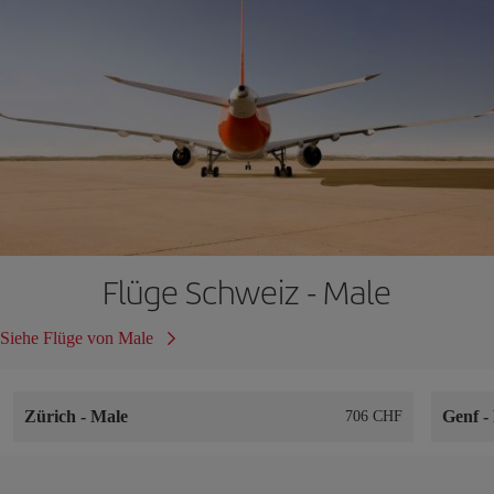
Flüge Schweiz - Male
Siehe Flüge von Male
Zürich
-
Male
Genf
-
706 CHF