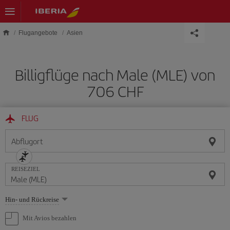
Skip to main content
Flugangebote
Asien
Billigflüge nach Male (MLE) von
706 CHF
FLUG
Abflugort
REISEZIEL
Wählen
Hin- und Rückreise
Sie
eine
Mit Avios bezahlen
Option