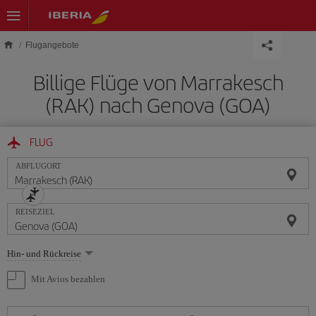
Skip to main content
Flugangebote
Billige Flüge von Marrakesch
(RAK) nach Genova (GOA)
FLUG
ABFLUGORT
REISEZIEL
Wählen
Hin- und Rückreise
Sie
eine
Mit Avios bezahlen
Option