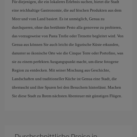
Für diejenigen, die ein lokaleres Erlebnis suchen, bietet die Stadt
eine reichhaltige Gastronomie, die auf frischen Produkten aus dem
Meer und vom Land basiert. Es ist unmöglich, Genua zu
durchqueren, ohne das berühmte Pesto alla genovese zu probieren,
das vorzugsweise von Pasta Trofie oder Trenette begleitet wird. Von
Genua aus können Sie auch leicht die ligurische Küste erkunden,
darunter so ikonische Orte wie die Cinque Terre oder Portofino, was
sie zu einem perfekten Ausgangspunkt macht, um diese fotogene
Region zu entdecken. Mit seiner Mischung aus Geschichte,
Landschaften und traditioneller Küche ist Genua eine Stadt, die
überrascht und ihre Spuren bei den Besuchern hinterlässt. Machen
Sie diese Stadt zu Ihrem nächsten Abenteuer mit günstigen Flügen.
Durchschnittliche Preise in