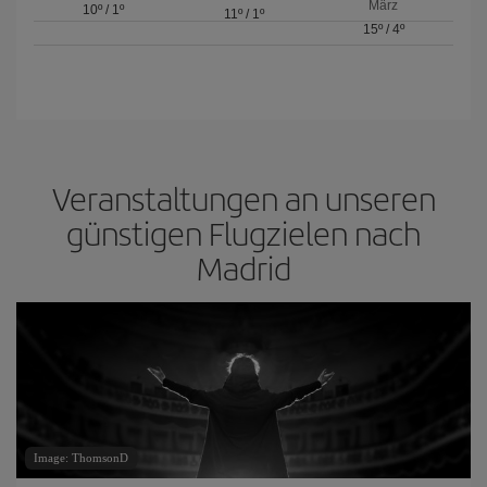
März
10º
/
1º
11º
/
1º
15º
/
4º
Veranstaltungen an unseren
günstigen Flugzielen nach
Madrid
Image: ThomsonD