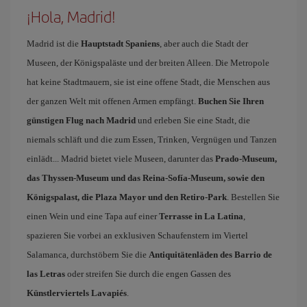
¡Hola, Madrid!
Madrid ist die
Hauptstadt Spaniens
, aber auch die Stadt der
Museen, der Königspaläste und der breiten Alleen. Die Metropole
hat keine Stadtmauern, sie ist eine offene Stadt, die Menschen aus
der ganzen Welt mit offenen Armen empfängt.
Buchen Sie Ihren
günstigen Flug nach Madrid
und erleben Sie eine Stadt, die
niemals schläft und die zum Essen, Trinken, Vergnügen und Tanzen
einlädt... Madrid bietet viele Museen, darunter das
Prado-Museum,
das Thyssen-Museum und das Reina-Sofía-Museum, sowie den
Königspalast, die Plaza Mayor und den Retiro-Park
. Bestellen Sie
einen Wein und eine Tapa auf einer
Terrasse in La Latina
,
spazieren Sie vorbei an exklusiven Schaufenstern im Viertel
Salamanca, durchstöbern Sie die
Antiquitätenläden des Barrio de
las Letras
oder streifen Sie durch die engen Gassen des
Künstlerviertels Lavapiés
.