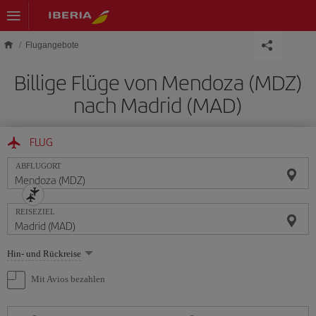
Skip to main content
Flugangebote
Billige Flüge von Mendoza (MDZ)
nach Madrid (MAD)
FLUG
ABFLUGORT
REISEZIEL
Wählen
Hin- und Rückreise
Sie
eine
Mit Avios bezahlen
Option