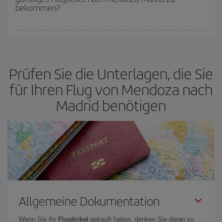
bekommen?
Sie können an jedem Tag der Woche günstige Flüge finden. Um
die besten Preise zu finden, müssen Sie
frühzeitig planen und
flexibel sein.
Normalerweise sind die Tickets um so günstiger,
je
Prüfen Sie die Unterlagen, die Sie
früher
Sie Ihre Flüge buchen. Wenn Sie außerdem bei der Suche
nach Flügen die Reisedaten und -zeiten ein wenig offen lassen,
für Ihren Flug von Mendoza nach
können Sie unter
den günstigsten Preisen wählen.
Madrid benötigen
Allgemeine Dokumentation
Wenn Sie Ihr
Flugticket
gekauft haben, denken Sie daran zu