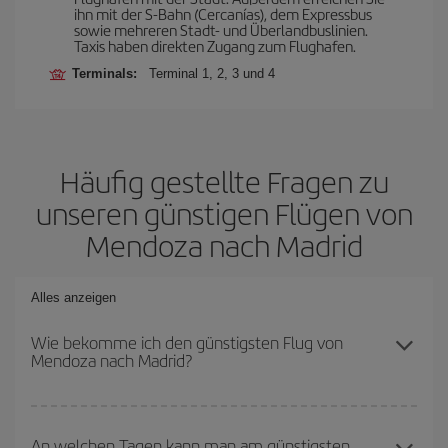
ihn mit der S-Bahn (Cercanías), dem Expressbus
sowie mehreren Stadt- und Überlandbuslinien.
Taxis haben direkten Zugang zum Flughafen.
Terminals:
Terminal 1, 2, 3 und 4
Häufig gestellte Fragen zu
unseren günstigen Flügen von
Mendoza nach Madrid
Alles anzeigen
Wie bekomme ich den günstigsten Flug von
Mendoza nach Madrid?
Sie können bei Ihrem Flugticket von Mendoza nach Madrid-dest
sparen und den günstigsten Flug bekommen, wenn Sie die
An welchen Tagen kann man am günstigsten