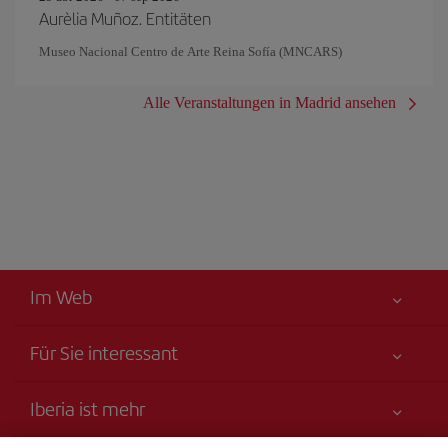
Aurèlia Muñoz. Entitäten
Museo Nacional Centro de Arte Reina Sofía (MNCARS)
Alle Veranstaltungen in Madrid ansehen
Im Web
Für Sie interessant
Alles für Ihre Sicherheit
Iberia ist mehr
Erklärung zur Barrierefreiheit
Neuheiten und Nachrichten