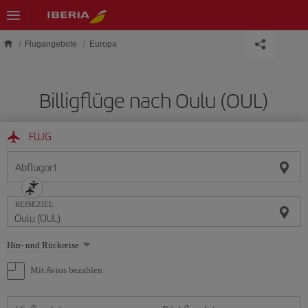
Skip to main content
Flugangebote
Europa
Billigflüge nach Oulu (OUL)
FLUG
Abflugort
REISEZIEL
Wählen
Hin- und Rückreise
Sie
eine
Mit Avios bezahlen
Option