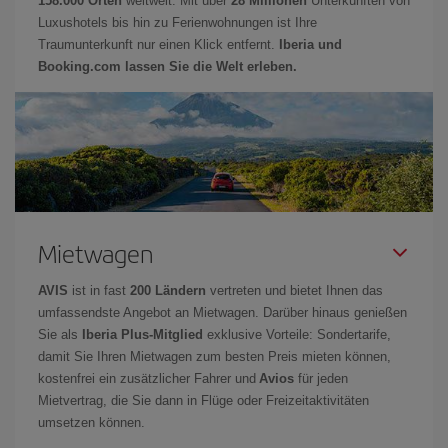
158.000 Orten
weltweit. Mit über
28 Millionen
Unterkünften von
Luxushotels bis hin zu Ferienwohnungen ist Ihre
Traumunterkunft nur einen Klick entfernt.
Iberia und
Booking.com lassen Sie die Welt erleben.
Mietwagen
AVIS
ist in fast
200 Ländern
vertreten und bietet Ihnen das
umfassendste Angebot an Mietwagen. Darüber hinaus genießen
Sie als
Iberia Plus-Mitglied
exklusive Vorteile: Sondertarife,
damit Sie Ihren Mietwagen zum besten Preis mieten können,
kostenfrei ein zusätzlicher Fahrer und
Avios
für jeden
Mietvertrag, die Sie dann in Flüge oder Freizeitaktivitäten
umsetzen können.