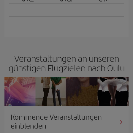
-6º
/
-11º
-6º
/
-10º
-2º
/
-7º
Veranstaltungen an unseren
günstigen Flugzielen nach Oulu
Kommende Veranstaltungen
einblenden