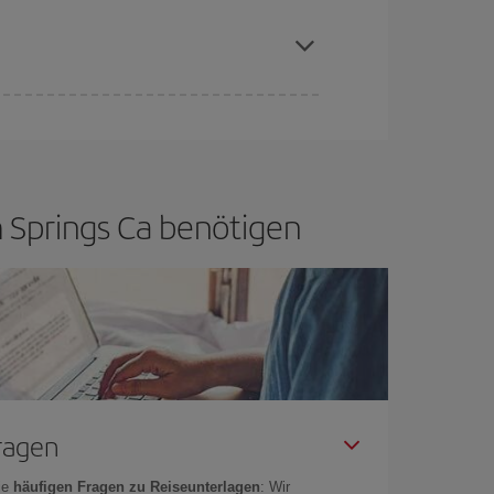
aren Plätze auf dem Flug und danach, ob die
buchen, um
günstige Flüge
zu bekomme.
if bietet Ihnen den günstigsten Flug.
m Springs Ca benötigen
Fragen
ie
häufigen Fragen zu Reiseunterlagen
: Wir