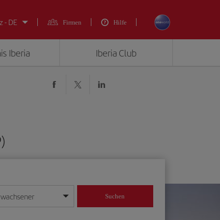
z - DE
Firmen
Hilfe
is Iberia
Iberia Club
)
rwachsener
Suchen
in
mat Tag/Monat/Jahr ein