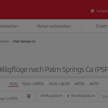
Schwei
earbeiten
Reise vorbereiten
Erlebn
Amerika
Palm Springs Ca
Billigflüge nach Palm Springs Ca (PSP
FLUG
FLUG + HOTEL
FLUG + AUTO
HOTEL
AUTO
Hinflugdatum
Rückflugdatum
1
E
Geben Sie das Datum im Format Tag/Monat/Jahr e
Geben Sie das Datum im For