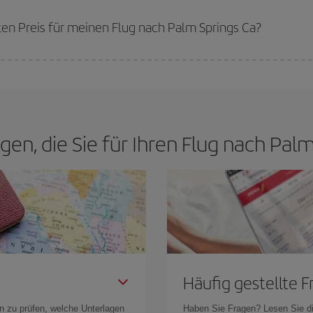
werden die Preise sein. Die Preise richten sich nach der Anzahl der verfügb
erkauft sind. Deshalb ist es von
grundlegender Bedeutung,
frühzeitig zu 
ten Preis für meinen Flug nach Palm Springs Ca?
n den besten Preis je nach ihren Reisewünschen zu garantieren. Der Basic-Tar
agen, die Sie für Ihren Flug nach Pal
Häufig gestellte 
n zu prüfen, welche Unterlagen
Haben Sie Fragen? Lesen Sie d