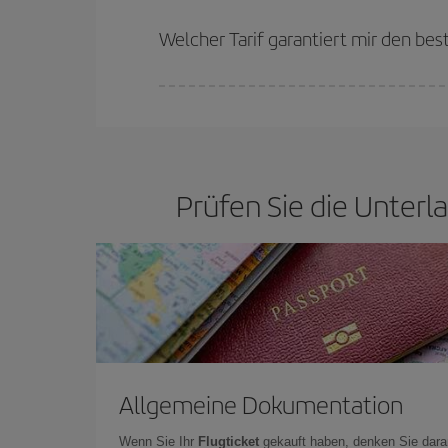
Je früher Sie Ihre Flüge
buchen, desto günstiger 
günstigsten (Economy-)Tarife verfügbar oder ausv
Welcher Tarif garantiert mir den bes
Bei Iberia haben wir verschiedene Tarife, um Ihne
Prüfen Sie die Unterl
Allgemeine Dokumentation
Wenn Sie Ihr
Flugticket
gekauft haben, denken Sie dara