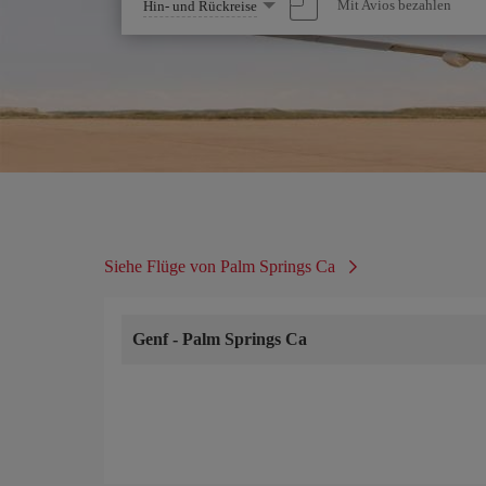
Wählen
Mit Avios bezahlen
Hin- und Rückreise
Sie
eine
Option
Siehe Flüge von Palm Springs Ca
Genf
-
Palm Springs Ca