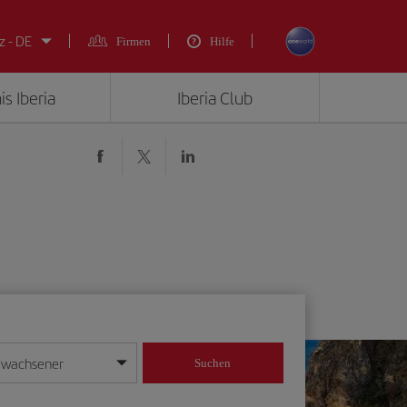
z - DE
Firmen
Hilfe
is Iberia
Iberia Club
rwachsener
Suchen
in
mat Tag/Monat/Jahr ein