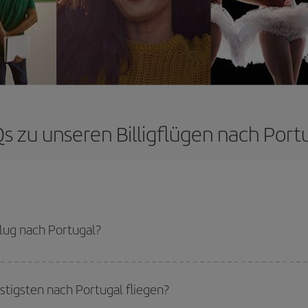
s zu unseren Billigflügen nach Port
lug nach Portugal?
günstigsten Flug bekommen, wenn Sie die Hauptsaison meiden, frühzeitig buc
cht für ein bestimmtes Reiseziel entschieden haben, schauen Sie sich unsere 
igsten nach Portugal fliegen?