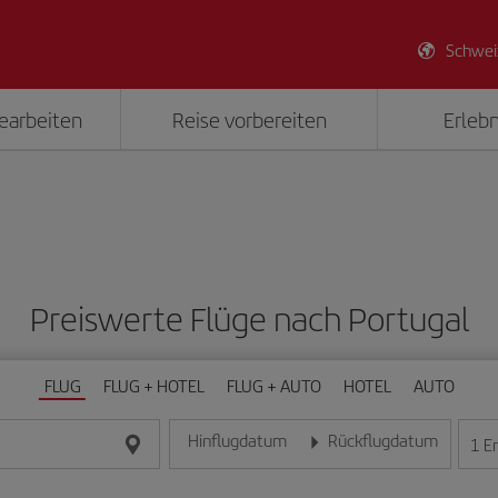
Schwei
earbeiten
Reise vorbereiten
Erlebn
Preiswerte Flüge nach Portugal
FLUG
FLUG + HOTEL
FLUG + AUTO
HOTEL
AUTO
Hinflugdatum
Rückflugdatum
1
E
Geben Sie das Datum im Format Tag/Monat/Jahr e
Geben Sie das Datum im For