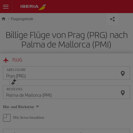
Skip to main content
Flugangebote
Billige Flüge von Prag (PRG) nach
Palma de Mallorca (PMI)
FLUG
ABFLUGORT
REISEZIEL
Wählen
Hin- und Rückreise
Sie
eine
Mit Avios bezahlen
Option