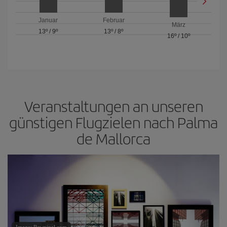
Januar
Februar
März
13º
/
9º
13º
/
8º
16º
/
10º
Veranstaltungen an unseren
günstigen Flugzielen nach Palma
de Mallorca