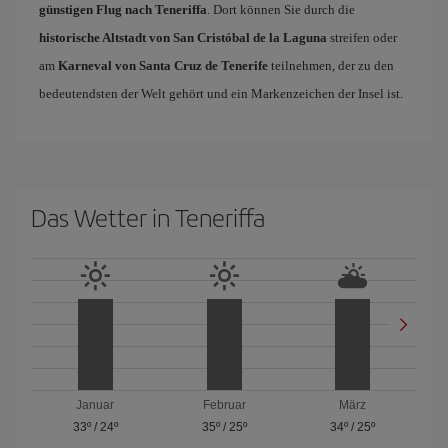
günstigen Flug nach Teneriffa
. Dort können Sie durch die
historische Altstadt von San Cristóbal de la Laguna
streifen oder
am
Karneval von Santa Cruz de Tenerife
teilnehmen, der zu den
bedeutendsten der Welt gehört und ein Markenzeichen der Insel ist.
Das Wetter in Teneriffa
Januar
Februar
März
33º
/
24º
35º
/
25º
34º
/
25º