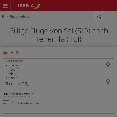
Skip to main content
Flugangebote
Billige Flüge von Sal (SID) nach
Teneriffa (TCI)
FLUG
ABFLUGORT
REISEZIEL
Wählen
Hin- und Rückreise
Sie
eine
Mit Avios bezahlen
Option