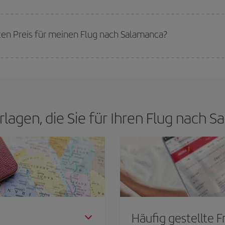
werden die Preise sein. Die Preise richten sich nach der Anzahl der verfügb
erkauft sind. Deshalb ist es von
grundlegender Bedeutung,
frühzeitig zu 
sten Preis für meinen Flug nach Salamanca?
n den besten Preis je nach ihren Reisewünschen zu garantieren. Der Basic-Tar
rlagen, die Sie für Ihren Flug nach
Häufig gestellte 