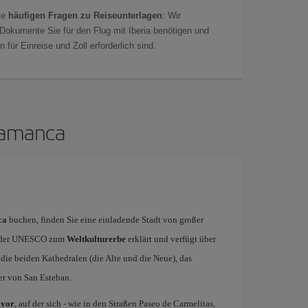
ie
häufigen Fragen zu Reiseunterlagen
: Wir
 Dokumente Sie für den Flug mit Iberia benötigen und
 für Einreise und Zoll erforderlich sind.
alamanca
ca
buchen, finden Sie eine einladende Stadt von großer
on der UNESCO zum
Weltkulturerbe
erklärt und verfügt über
die beiden Kathedralen (die Alte und die Neue), das
er von San Esteban.
ayor
, auf der sich - wie in den Straßen Paseo de Carmelitas,