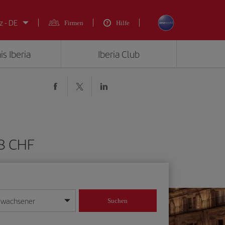
z - DE
Firmen
Hilfe
is Iberia
Iberia Club
28 CHF
rwachsener
Suchen
in
mat Tag/Monat/Jahr ein