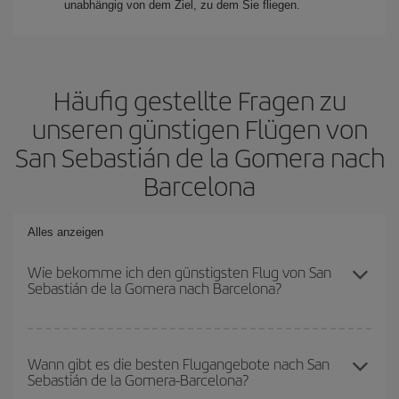
unabhängig von dem Ziel, zu dem Sie fliegen.
Häufig gestellte Fragen zu
unseren günstigen Flügen von
San Sebastián de la Gomera nach
Barcelona
Alles anzeigen
Wie bekomme ich den günstigsten Flug von San
Sebastián de la Gomera nach Barcelona?
Sie können bei Ihrem Flugticket von San Sebastián de la Gomera
nach Barcelona-dest sparen und den günstigsten Flug bekommen,
Wann gibt es die besten Flugangebote nach San
Sebastián de la Gomera-Barcelona?
wenn Sie die Hauptsaison meiden, frühzeitig buchen und bei den
Rückreisedaten und -zeiten flexibel sein können.