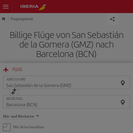
Skip to main content
Flugangebote
Billige Flüge von San Sebastián
de la Gomera (GMZ) nach
Barcelona (BCN)
FLUG
ABFLUGORT
REISEZIEL
Wählen
Hin- und Rückreise
Sie
eine
Mit Avios bezahlen
Option