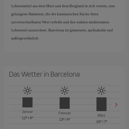
Lebensmittel aus dem Meer und dem Bergland in sich vereint, eine
gelungene Harmonie, die der katalanischen Küche ihren
unverwechselbaren Wert verleiht und den wahren mediterranen
Lebensstil auszeichnet. Barcelona ist glamourös, spektakulär und
außergewöhnlich.
Das Wetter in Barcelona
Januar
Februar
März
12º
/
4º
13º
/
4º
16º
/
7º