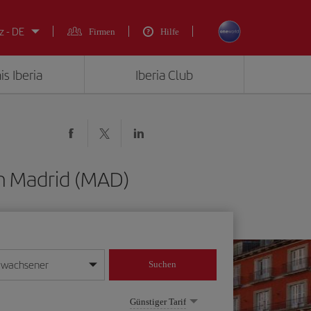
z - DE
Firmen
Hilfe
is Iberia
Iberia Club
ch Madrid (MAD)
rwachsener
Suchen
in
mat Tag/Monat/Jahr ein
Günstiger Tarif