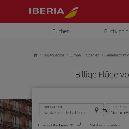
Skip to main content
Buchen
Buchung b
Flugangebote
Europa
Spanien
Gemeinschaft v
Billige Flüge 
ABFLUGORT
REISEZIEL
Wählen
Mit Avios bezahlen
Hin- und Rückreise