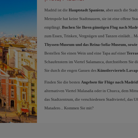
Madrid ist die
Hauptstadt Spaniens
, aber auch die Stad
Metropole hat keine Stadtmauern, sie ist eine offene St
empfängt.
Buchen Sie Ihren günstigen Flug nach Madr
zum Essen, Trinken, Vergnügen und Tanzen einlädt... Ma
Thyssen-Museum und das Reina-Sofía-Museum, sowie d
Bestellen Sie einen Wein und eine Tapa auf einer
Terras
Schaufenstern im Viertel Salamanca, durchstöbern Sie d
Sie durch die engen Gassen des
Künstlerviertels Lavap
Finden Sie die besten
Angebote für Flüge nach Madrid
alternativen Viertel Malasaña oder in Chueca, dem Mi
das Stadtzentrum, die verschiedenen Stadtviertel, das 
Matadero... Kommen Sie mit?