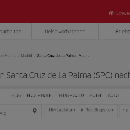
Schwei
earbeiten
Reise vorbereiten
Erlebn
on Madrid
Madrid
Santa Cruz de La Palma - Madrid
von Santa Cruz de La Palma (SPC) na
FLUG
FLUG + HOTEL
FLUG + AUTO
HOTEL
AUTO
Hinflugdatum
Rückflugdatum
1
E
Geben Sie das Datum im Format Tag/Monat/Jahr e
Geben Sie das Datum im For