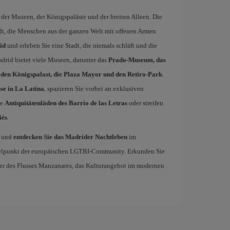
t der Museen, der Königspaläste und der breiten Alleen. Die
adt, die Menschen aus der ganzen Welt mit offenen Armen
id
und erleben Sie eine Stadt, die niemals schläft und die
drid bietet viele Museen, darunter das
Prado-Museum, das
en Königspalast, die Plaza Mayor und den Retiro-Park
.
se in La Latina
, spazieren Sie vorbei an exklusiven
ie
Antiquitätenläden des Barrio de las Letras
oder streifen
iés
.
und
entdecken Sie das Madrider Nachtleben
im
ttelpunkt der europäischen LGTBI-Community. Erkunden Sie
Ufer des Flusses Manzanares, das Kulturangebot im modernen