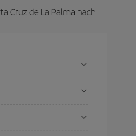
nta Cruz de La Palma nach
nn Sie die Hauptsaison meiden, frühzeitig
chine für günstige Flüge
. Sagen Sie uns, wo
e Anfrage, sondern auch für nahegelegene
erschiedenen Flugoptionen an, die wir jeden Tag
aber Weihnachten, Ostern und die Schulferien