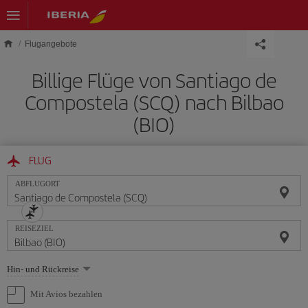
Skip to main content
Flugangebote
Billige Flüge von Santiago de
Compostela (SCQ) nach Bilbao
(BIO)
FLUG
ABFLUGORT
REISEZIEL
Wählen
Hin- und Rückreise
Sie
eine
Mit Avios bezahlen
Option