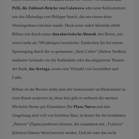
Pelli, die Zubizuri-Brücke von Calatrava
oder neue Kulturzentren
wie das Alhóndiga von Philippe Starck, das aus einem alten
Weinlagerhaus errichtet wurde. Doch seine wahre Identität erhält
Bilbao erst durch seine
charakteristische Altstadt
, den Botxo, mit
seiner mehr als 700-jährigen Geschichte. Entdecken Sie bei einem
Spaziergang durch die so genannten „Siete Calles“ (Sieben Straßen)
markante Gebäude wie die Kathedrale oder das eleganteste Theater
der Stadt,
das Arriaga
, sowie eine Vielzahl von Geschäften und
Cafés.
Bilbao ist der Beweis dafür, dass die Gastronomie im Baskenland zu
einer Kunst avanciert ist, denn hier gibt es weltweit die meisten
Michelin-Sterne pro Einwohner. Die
Plaza Nueva
und ihre
Umgebung sind voll von belebten Bars, in denen Sie die berühmten
„Pintxos“ (Tapas) probieren können, die zusammen mit „Txikitos“
(kleinen Gläsern Wein) serviert werden. Und als wäre das nicht