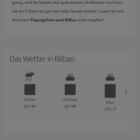
genug, sind die Strände und spektakulären Steilküsten von Getxo
mit der U-Bahn nur gut eine halbe Stunde entfernt. Lassen Sie sich
die besten
Flugangebote nach Bilbao
nicht entgehen!
Das Wetter in Bilbao
Januar
Februar
März
11º
/
6º
11º
/
6º
13º
/
7º