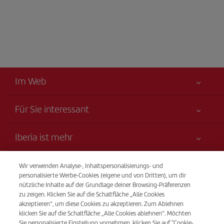
Im Web
Für Sie interessant
Alles für Ihre Sicherheit
Iberia ist mehr
Erklärung zur Barrierefreiheit
Neuheiten und Nachrichten
Serviceverpflichtung
Transparenz
Wir verwenden Analyse-, Inhaltspersonalisierungs- und
Iberia-Gruppe
Sitemap
personalisierte Werbe-Cookies (eigene und von Dritten), um dir
Rechtliche Hinweise
nützliche Inhalte auf der Grundlage deiner Browsing-Präferenzen
Aktionäre und Investoren
Nachhaltigkeit
Telefonverkauf
zu zeigen. Klicken Sie auf die Schaltfläche „Alle Cookies
Beförderungs- bedingungen
(+41) 848 000 015
Unsere Allianzen
akzeptieren“, um diese Cookies zu akzeptieren. Zum Ablehnen
klicken Sie auf die Schaltfläche „Alle Cookies ablehnen“. Möchten
Fluggastrechte
British Airways
Von Montag bis Sonntag 09:00 - 20:00 Uhr (Deutsch und
Sie personalisierte Einstellung vornehmen, klicken Sie auf "Cookie-