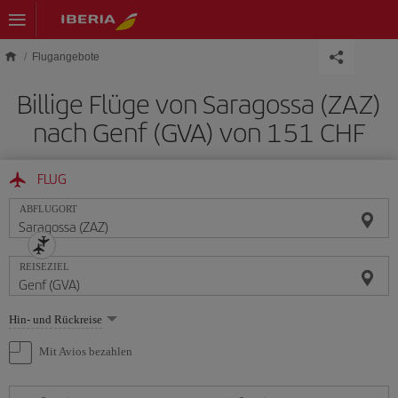
Skip to main content
Flugangebote
Billige Flüge von Saragossa (ZAZ)
nach Genf (GVA) von 151 CHF
FLUG
ABFLUGORT
REISEZIEL
Wählen
Hin- und Rückreise
Sie
eine
Mit Avios bezahlen
Option