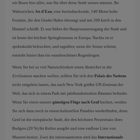
wir Ihnen hier alles, was Sie über diese Stadt wissen müssen. Ihr
Wahrzeichen
Jet d'Eau
, eine beeindruckende, 140 Meter hohe
Fontäne, die den Genfer Hafen überragt und mit 200 km/h in den
Himmel schießt. Er war früher der Hauptwasserzugang der Stadt und
ist heute der höchste Springbrunnen in Europa. Nachts ist er
spektakulär beleuchtet, und tagsüber, wenn die Sonne scheint,
entsteht hinter ihm ein wunderschöner Regenbogen.
Wenn Sie bei so viel Naturschönheit einen Abstecher in die
Zivilisation machen wollen, sollten Sie sich den
Palais des Nations
nicht entgehen lassen, das nach New York größte UN-Zentrum der
Welt, das sich in einem Park mit jahrhundertealten Bäumen befindet.
Wenn Sie einen unserer
günstigen Flüge nach Genf
buchen, werden
Sie sich dazu noch in einem kulturellen Paradies wiederfinden, denn
Genf ist die europäische Stadt, die den höchsten Prozentsatz ihres
Budgets (20 %) für Kultur ausgibt und eine endlose Liste von
Museen besitzt. Zwei der interessantesten sind das
Internationale