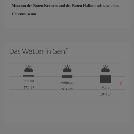
Museum des Roten Kreuzes und des Roten Halbmonds
sowie das
Uhrenmuseum
.
Das Wetter in Genf
Januar
Februar
4º
/
-2º
März
5º
/
-2º
10º
/
1º