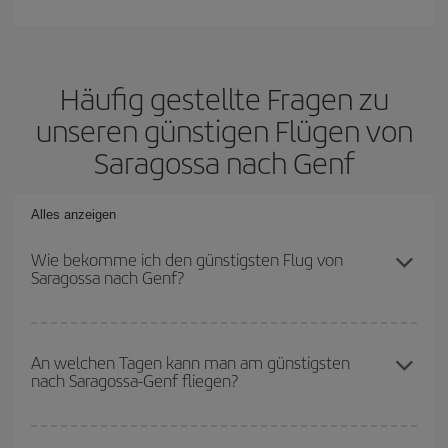
Häufig gestellte Fragen zu
unseren günstigen Flügen von
Saragossa nach Genf
Alles anzeigen
Wie bekomme ich den günstigsten Flug von
Saragossa nach Genf?
Sie können bei Ihrem Flugticket von Saragossa nach Genf-dest
sparen und den günstigsten Flug bekommen, wenn Sie die
An welchen Tagen kann man am günstigsten
nach Saragossa-Genf fliegen?
Hauptsaison meiden, frühzeitig buchen und bei den
Rückreisedaten und -zeiten flexibel sein können.
Um herauszufinden, an welchen Tagen Sie am günstigsten fliegen