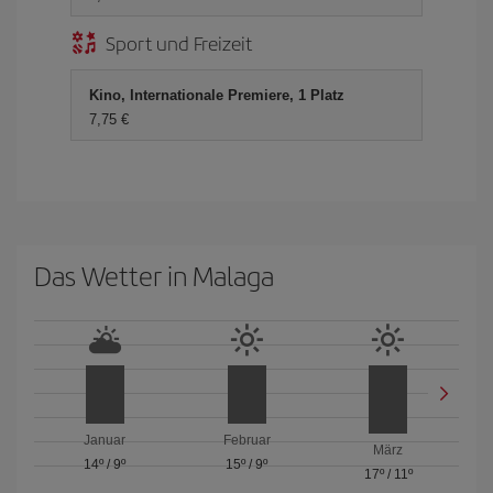
Sport und Freizeit
Kino, Internationale Premiere, 1 Platz
7,75 €
Das Wetter in Malaga
Januar
Februar
März
14º
/
9º
15º
/
9º
17º
/
11º