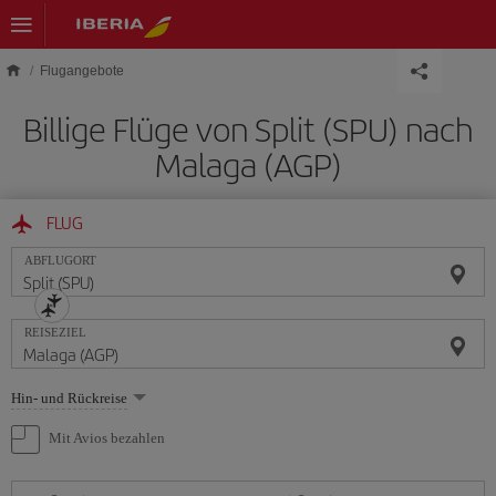
Skip to main content
Flugangebote
Billige Flüge von Split (SPU) nach
Malaga (AGP)
FLUG
ABFLUGORT
REISEZIEL
Wählen
Hin- und Rückreise
Sie
eine
Mit Avios bezahlen
Option