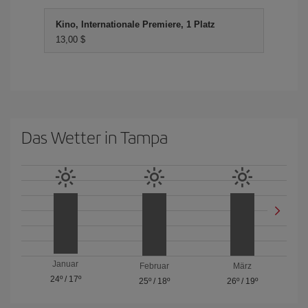
Kino, Internationale Premiere, 1 Platz
13,00 $
Das Wetter in Tampa
Januar
Februar
März
24º
/
17º
25º
/
18º
26º
/
19º