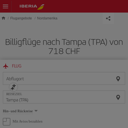
Skip to main content
Flugangebote
Nordamerika
Billigflüge nach Tampa (TPA) von
718 CHF
FLUG
Abflugort
REISEZIEL
Wählen
Hin- und Rückreise
Sie
eine
Mit Avios bezahlen
Option