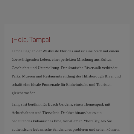
¡Hola, Tampa!
Tampa liegt an der Westküste Floridas und ist eine Stadt mit einem
überwältigenden Leben, einer perfekten Mischung aus Kultur,
Geschichte und Unterhaltung. Der ikonische Riverwalk verbindet
Parks, Museen und Restaurants entlang des Hillsborough River und
schafft eine ideale Promenade für Einheimische und Touristen
gleichermaßen.
Tampa ist berühmt für Busch Gardens, einen Themenpark mit
Achterbahnen und Tiersafaris. Darüber hinaus hat es ein
bedeutendes kubanisches Erbe, vor allem in Ybor City, wo Sie
authentische kubanische Sandwiches probieren und sehen können,