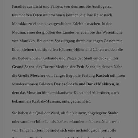
Paradies aus Licht und Farben, von dem aus Sie Ausflüge zu
traumhaften Orten unternehmen können, die Ihre Reise nach
Marokko zu einem unvergesslichen Erlebnis machen. In der
Medina, einer der größten des Landes, erleben Sie das Wesentliche
von Marokko. Bei einem Spaziergang durch die engen Gassen mit
ihren kleinen traditionellen Häusern, Höfen und Gärten werden Sie
die bedeutendsten Gebäude und Plätze der Stadt entdecken. Der
Grand Socco
, das Tor zur Medina, der
Petit Socco
, in dessen Nähe
die
Große Moschee
von Tanger liegt, die Festung
Kasbah
mit ihren
wunderschönen Palästen
Dar es-Shorfa und Dar el Makhzen
, in
dem das Museum für marokkanische Kunst und Altertümer, auch
bekannt als Kasbah-Museum, untergebracht ist.
Sie haben die Qual der Wahl, ob Sie kleinere, abgelegene Städte
oder wunderschöne Landschaften erkunden möchten. Nicht weit
von Tanger entfernt befindet sich eine archäologisch wertvolle