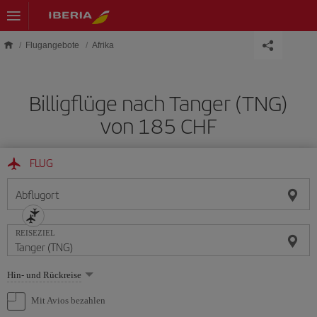
Skip to main content
Flugangebote
Afrika
Billigflüge nach Tanger (TNG)
von 185 CHF
FLUG
Abflugort
REISEZIEL
Wählen
Hin- und Rückreise
Sie
eine
Mit Avios bezahlen
Option