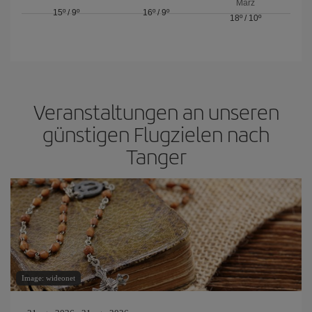
März
15º
/
9º
16º
/
9º
18º
/
10º
Veranstaltungen an unseren
günstigen Flugzielen nach
Tanger
Image: wideonet