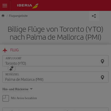
Skip to main content
Flugangebote
Billige Flüge von Toronto (YTO)
nach Palma de Mallorca (PMI)
FLUG
ABFLUGORT
REISEZIEL
Wählen
Hin- und Rückreise
Sie
eine
Mit Avios bezahlen
Option