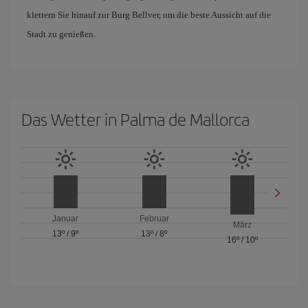
klettern Sie hinauf zur Burg Bellver, um die beste Aussicht auf die
Stadt zu genießen.
Das Wetter in Palma de Mallorca
Januar
Februar
März
13º
/
9º
13º
/
8º
16º
/
10º