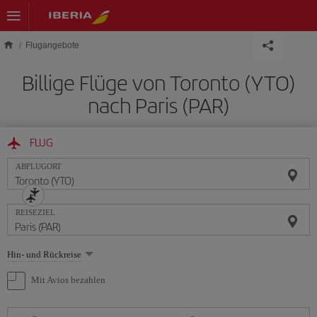
Skip to main content
Flugangebote
Billige Flüge von Toronto (YTO)
nach Paris (PAR)
FLUG
ABFLUGORT
REISEZIEL
Wählen
Hin- und Rückreise
Sie
eine
Mit Avios bezahlen
Option