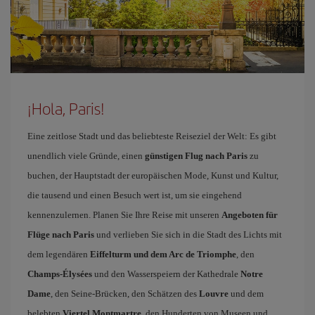
¡Hola, Paris!
Eine zeitlose Stadt und das beliebteste Reiseziel der Welt: Es gibt
unendlich viele Gründe, einen
günstigen Flug nach Paris
zu
buchen, der Hauptstadt der europäischen Mode, Kunst und Kultur,
die tausend und einen Besuch wert ist, um sie eingehend
kennenzulernen. Planen Sie Ihre Reise mit unseren
Angeboten für
Flüge nach Paris
und verlieben Sie sich in die Stadt des Lichts mit
dem legendären
Eiffelturm und dem Arc de Triomphe
, den
Champs-Élysées
und den Wasserspeiern der Kathedrale
Notre
Dame
, den Seine-Brücken, den Schätzen des
Louvre
und dem
belebten
Viertel Montmartre
, den Hunderten von Museen und