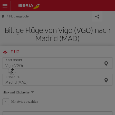
Skip to main content
Flugangebote
Billige Flüge von Vigo (VGO) nach
Madrid (MAD)
FLUG
ABFLUGORT
REISEZIEL
Wählen
Hin- und Rückreise
Sie
eine
Mit Avios bezahlen
Option