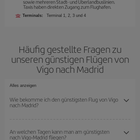
sowie mehreren Stadt- und Überlandbuslinien.
Taxis haben direkten Zugang zum Flughafen.
Terminals:
Terminal 1, 2, 3 und 4
Häufig gestellte Fragen zu
unseren günstigen Flügen von
Vigo nach Madrid
Alles anzeigen
Wie bekomme ich den günstigsten Flug von Vigo
nach Madrid?
Sie können bei Ihrem Flugticket von Vigo nach Madrid-dest sparen
und den günstigsten Flug bekommen, wenn Sie die Hauptsaison
An welchen Tagen kann man am günstigsten
nach Vigo-Madrid fliegen?
meiden, frühzeitig buchen und bei den Rückreisedaten und -zeiten