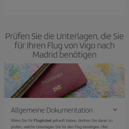
Sie können an jedem Tag der Woche günstige Flüge finden. Um
die besten Preise zu finden, müssen Sie
frühzeitig planen und
flexibel sein.
Normalerweise sind die Tickets um so günstiger,
je
Prüfen Sie die Unterlagen, die Sie
früher
Sie Ihre Flüge buchen. Wenn Sie außerdem bei der Suche
nach Flügen die Reisedaten und -zeiten ein wenig offen lassen,
für Ihren Flug von Vigo nach
können Sie unter
den günstigsten Preisen wählen.
Madrid benötigen
Allgemeine Dokumentation
Wenn Sie Ihr
Flugticket
gekauft haben, denken Sie daran zu
prüfen, welche Unterlagen Sie für den Flug benötigen. Hier