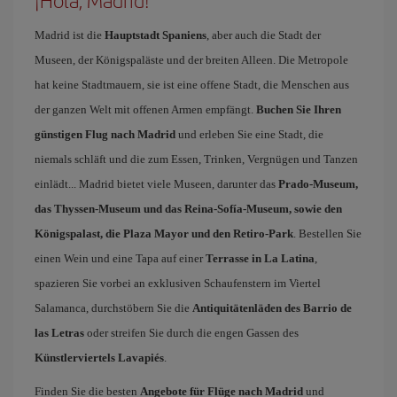
¡Hola, Madrid!
Madrid ist die
Hauptstadt Spaniens
, aber auch die Stadt der
Museen, der Königspaläste und der breiten Alleen. Die Metropole
hat keine Stadtmauern, sie ist eine offene Stadt, die Menschen aus
der ganzen Welt mit offenen Armen empfängt.
Buchen Sie Ihren
günstigen Flug nach Madrid
und erleben Sie eine Stadt, die
niemals schläft und die zum Essen, Trinken, Vergnügen und Tanzen
einlädt... Madrid bietet viele Museen, darunter das
Prado-Museum,
das Thyssen-Museum und das Reina-Sofía-Museum, sowie den
Königspalast, die Plaza Mayor und den Retiro-Park
. Bestellen Sie
einen Wein und eine Tapa auf einer
Terrasse in La Latina
,
spazieren Sie vorbei an exklusiven Schaufenstern im Viertel
Salamanca, durchstöbern Sie die
Antiquitätenläden des Barrio de
las Letras
oder streifen Sie durch die engen Gassen des
Künstlerviertels Lavapiés
.
Finden Sie die besten
Angebote für Flüge nach Madrid
und