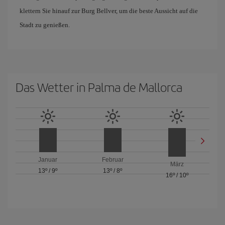
klettern Sie hinauf zur Burg Bellver, um die beste Aussicht auf die
Stadt zu genießen.
Das Wetter in Palma de Mallorca
Januar
Februar
März
13º
/
9º
13º
/
8º
16º
/
10º