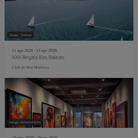
Image: Ventura
11 ago 2026 - 15 ago 2026
XXX Regata Illes Balears
Club de Mar Mallorca
Image: mihaitarniceru
22 may 2026 - 20 sep 2026