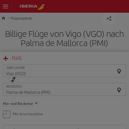
Skip to main content
Flugangebote
Billige Flüge von Vigo (VGO) nach
Palma de Mallorca (PMI)
FLUG
ABFLUGORT
REISEZIEL
Wählen
Hin- und Rückreise
Sie
eine
Mit Avios bezahlen
Option