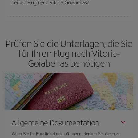
meinen Flug nach Vitoria-Goiabeiras?
verfügbaren Plätze auf dem Flug und danach, ob die günstigsten
(Economy-)Tarife verfügbar oder ausverkauft sind. Deshalb ist es
von
grundlegender Bedeutung,
frühzeitig zu buchen, um
Bei Iberia haben wir verschiedene Tarife, um Ihnen den besten
günstige Flüge
zu bekomme.
Preis je nach ihren Reisewünschen zu garantieren. Der Basic-Tarif
bietet Ihnen den günstigsten Flug.
Prüfen Sie die Unterlagen, die Sie
für Ihren Flug nach Vitoria-
Goiabeiras benötigen
Allgemeine Dokumentation
Wenn Sie Ihr
Flugticket
gekauft haben, denken Sie daran zu