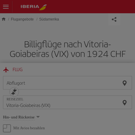
Skip to main content
Flugangebote
Südamerika
Billigflüge nach Vitoria-
Goiabeiras (VIX) von 1924 CHF
FLUG
Abflugort
REISEZIEL
Wählen
Hin- und Rückreise
Sie
eine
Mit Avios bezahlen
Option