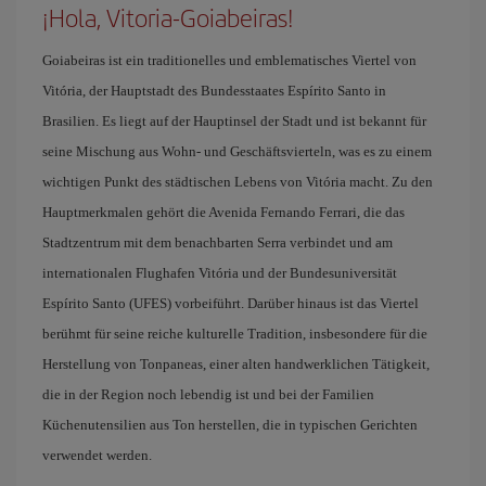
¡Hola, Vitoria-Goiabeiras!
Goiabeiras ist ein traditionelles und emblematisches Viertel von
Vitória, der Hauptstadt des Bundesstaates Espírito Santo in
Brasilien. Es liegt auf der Hauptinsel der Stadt und ist bekannt für
seine Mischung aus Wohn- und Geschäftsvierteln, was es zu einem
wichtigen Punkt des städtischen Lebens von Vitória macht. Zu den
Hauptmerkmalen gehört die Avenida Fernando Ferrari, die das
Stadtzentrum mit dem benachbarten Serra verbindet und am
internationalen Flughafen Vitória und der Bundesuniversität
Espírito Santo (UFES) vorbeiführt. Darüber hinaus ist das Viertel
berühmt für seine reiche kulturelle Tradition, insbesondere für die
Herstellung von Tonpaneas, einer alten handwerklichen Tätigkeit,
die in der Region noch lebendig ist und bei der Familien
Küchenutensilien aus Ton herstellen, die in typischen Gerichten
verwendet werden.