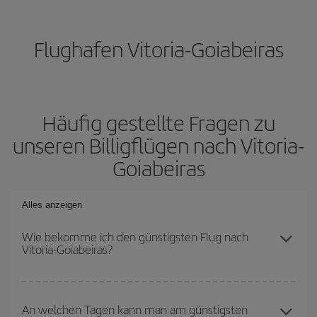
Flughafen Vitoria-Goiabeiras
Häufig gestellte Fragen zu
unseren Billigflügen nach Vitoria-
Goiabeiras
Alles anzeigen
Wie bekomme ich den günstigsten Flug nach
Vitoria-Goiabeiras?
Sie können bei Ihrem Flugticket sparen und den günstigsten Flug
bekommen, wenn Sie die Hauptsaison meiden, frühzeitig buchen
An welchen Tagen kann man am günstigsten