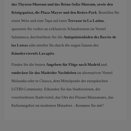
das Thyssen-Museum und das Reina-Sofía-Museum, sowie den
Königspalast, die Plaza Mayor und den Retiro-Park
. Bestellen Sie
einen Wein und eine Tapa auf einer
Terrasse in La Latina
,
spazieren Sie vorbei an exklusiven Schaufenstern im Viertel
Salamanca, durchstöbern Sie die
Antiquitätenläden des Barrio de
las Letras
oder streifen Sie durch die engen Gassen des
Künstlerviertels Lavapiés
.
Finden Sie die besten
Angebote für Flüge nach Madrid
und
entdecken Sie das Madrider Nachtleben
im alternativen Viertel
Malasaña oder in Chueca, dem Mittelpunkt der europäischen
LGTBI-Community. Erkunden Sie das Stadtzentrum, die
verschiedenen Stadtviertel, das Ufer des Flusses Manzanares, das
Kulturangebot im modernen Matadero... Kommen Sie mit?