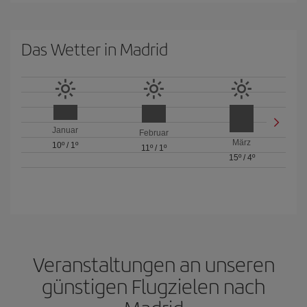
Das Wetter in Madrid
Januar
Februar
März
10º
/
1º
11º
/
1º
15º
/
4º
Veranstaltungen an unseren
günstigen Flugzielen nach