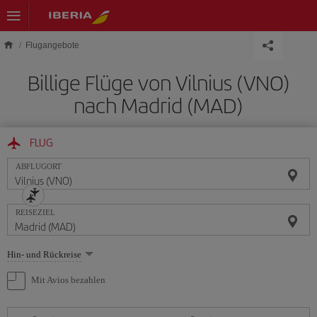
Skip to main content
Flugangebote
Billige Flüge von Vilnius (VNO)
nach Madrid (MAD)
FLUG
ABFLUGORT
REISEZIEL
Wählen
Hin- und Rückreise
Sie
eine
Mit Avios bezahlen
Option