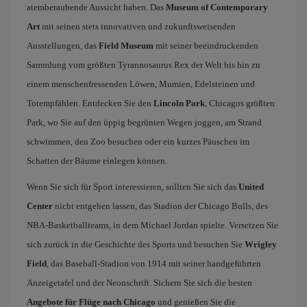
atemberaubende Aussicht haben. Das
Museum of Contemporary
Art
mit seinen stets innovativen und zukunftsweisenden
Ausstellungen, das
Field Museum
mit seiner beeindruckenden
Sammlung vom größten Tyrannosaurus Rex der Welt bis hin zu
einem menschenfressenden Löwen, Mumien, Edelsteinen und
Totempfählen. Entdecken Sie den
Lincoln Park
, Chicagos größten
Park, wo Sie auf den üppig begrünten Wegen joggen, am Strand
schwimmen, den Zoo besuchen oder ein kurzes Päuschen im
Schatten der Bäume einlegen können.
Wenn Sie sich für Sport interessieren, sollten Sie sich das
United
Center
nicht entgehen lassen, das Stadion der Chicago Bulls, des
NBA-Basketballteams, in dem Michael Jordan spielte. Versetzen Sie
sich zurück in die Geschichte des Sports und besuchen Sie
Wrigley
Field
, das Baseball-Stadion von 1914 mit seiner handgeführten
Anzeigetafel und der Neonschrift. Sichern Sie sich die besten
Angebote für Flüge nach Chicago
und genießen Sie die