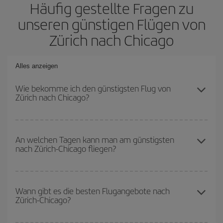
Häufig gestellte Fragen zu
unseren günstigen Flügen von
Zürich nach Chicago
Alles anzeigen
Wie bekomme ich den günstigsten Flug von
Zürich nach Chicago?
Sie können bei Ihrem Flugticket von Zürich nach Chicago-dest
sparen und den günstigsten Flug bekommen, wenn Sie die
An welchen Tagen kann man am günstigsten
nach Zürich-Chicago fliegen?
Hauptsaison meiden, frühzeitig buchen und bei den
Rückreisedaten und -zeiten flexibel sein können.
Um herauszufinden, an welchen Tagen Sie am günstigsten fliegen
können, starten Sie einfach eine Suche auf unserer
Wann gibt es die besten Flugangebote nach
Zürich-Chicago?
Suchmaschine für günstige Flüge
. Sagen Sie uns, wo Sie
abfliegen, wohin Sie fliegen wollen und wann Sie reisen möchten.
Wir zeigen Ihnen die günstigsten Flüge, nicht nur
für Ihre