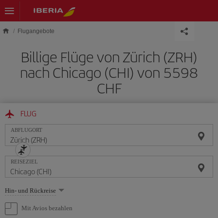
Skip to main content
Flugangebote
Billige Flüge von Zürich (ZRH)
nach Chicago (CHI) von 5598
CHF
FLUG
ABFLUGORT
REISEZIEL
Wählen
Hin- und Rückreise
Sie
eine
Mit Avios bezahlen
Option