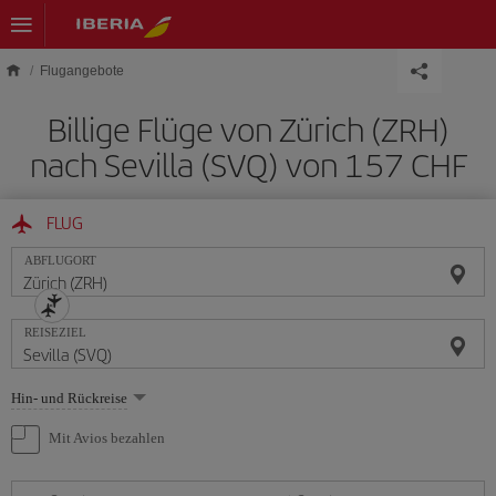
Skip to main content
Flugangebote
Billige Flüge von Zürich (ZRH)
nach Sevilla (SVQ) von 157 CHF
FLUG
ABFLUGORT
REISEZIEL
Wählen
Hin- und Rückreise
Sie
eine
Mit Avios bezahlen
Option