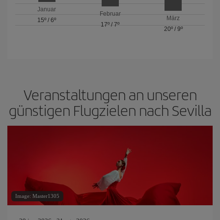
Januar
Februar
März
15º
/
6º
17º
/
7º
20º
/
9º
Veranstaltungen an unseren
günstigen Flugzielen nach Sevilla
Image: Master1305