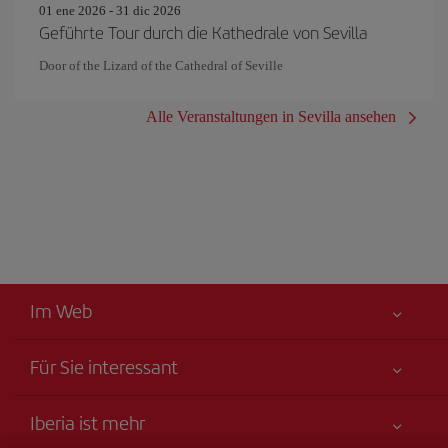
01 ene 2026 - 31 dic 2026
Geführte Tour durch die Kathedrale von Sevilla
Door of the Lizard of the Cathedral of Seville
Alle Veranstaltungen in Sevilla ansehen
Im Web
Für Sie interessant
Alles für Ihre Sicherheit
Iberia ist mehr
Erklärung zur Barrierefreiheit