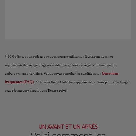
Animation d'un avion qui montre qu'à mesure que vous cumulez des Points Elite
* 20 € offerts : bon cadeau que vous pourrez utiliser sur Iberia.com pour vos
suppléments de voyage (bagages additionnels, choix de siège, surclassement ou
Questions
embarquement prioritaire). Vous pouvez consulter les conditions sur
fréquentes (FAQ)
. ** Niveau Iberia Club Oro supplémentaire. Vous pourrez échanger
cette récompense depuis votre
Espace privé
.
UN AVANT ET UN APRÈS
Voici comment les