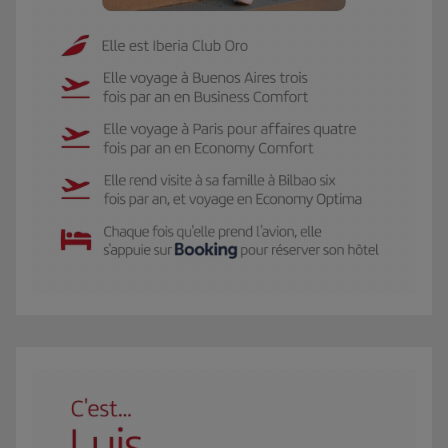
Le GIF représente Carmen, membre Iberia Club Oro. Elle se rend 3 fois par an 