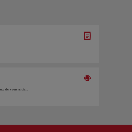
.
ux de vous aider
.