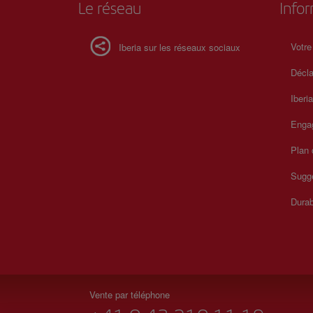
Le réseau
Info
Votre
Iberia sur les réseaux sociaux
Décla
Iberi
Enga
Plan 
Sugge
Durab
Vente par téléphone