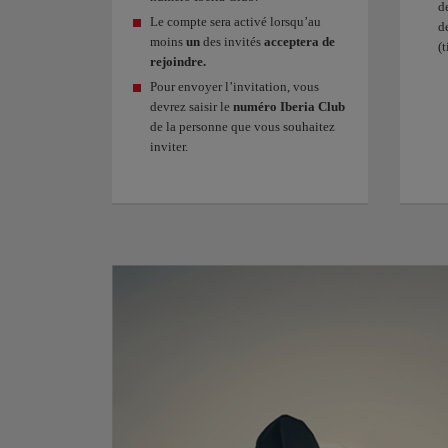
d
Le compte sera activé lorsqu’au
d
moins
un
des invités
acceptera de
(t
rejoindre.
Pour envoyer l’invitation, vous
devrez saisir le
numéro Iberia Club
de la personne que vous souhaitez
inviter.