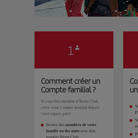
Comment créer un
Co
Compte familial ?
un
Si vous êtes membre d’Iberia Club,
V
créez votre Compte familial depuis
l
votre espace privé.
V
Invitez des
membres de votre
d
famille ou des amis
avec leur
P
numéro Iberia Club.