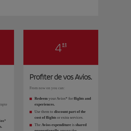
Profiter de vos Avios.
From now on you can:
Redeem
your Avios* for
flights and
ompte
experiences.
Use them to
discount part of the
cost of flights
or extra services.
ios
*
The
Avios expenditure
is
shared
n.
proportionally
among the