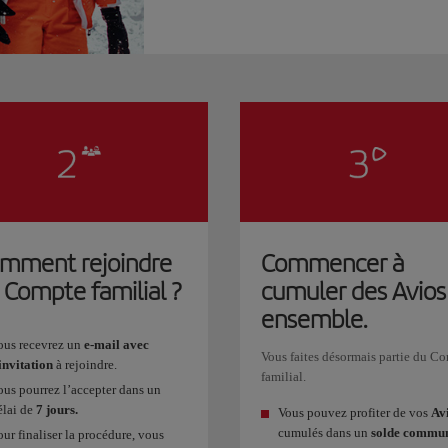
mment rejoindre
Commencer à
 Compte familial ?
cumuler des Avios
ensemble.
ous recevrez un
e-mail avec
Vous faites désormais partie du C
’invitation
à rejoindre.
familial.
ous pourrez l’accepter dans un
élai de
7 jours.
Vous pouvez profiter de vos
Av
cumulés dans un
solde commu
our finaliser la procédure, vous