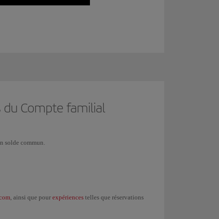
 du Compte familial
 un solde commun.
.com
expériences
, ainsi que pour
telles que réservations