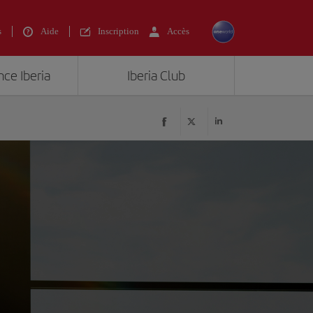
s
Aide
Inscription
Accès
nce Iberia
Iberia Club