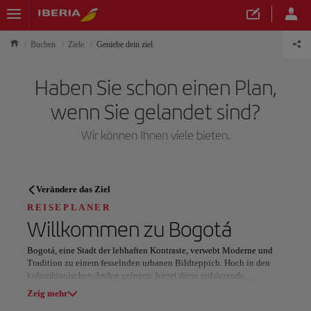
Buchen
Ziele
Geniebe dein ziel
Haben Sie schon einen Plan,
wenn Sie gelandet sind?
Wir können Ihnen viele bieten.
REISEPLANER
Verändere das Ziel
Entdecken Sie Ihr nächstes
REISEPLANER
Willkommen zu
Bogotá
Reiseziel
Bogotá, eine Stadt der lebhaften Kontraste, verwebt Moderne und
Tradition zu einem fesselnden urbanen Bildteppich. Hoch in den
kolumbianischen Anden gelegen, bietet diese pulsierende
Hauptstadt eine reiche Kulturlandschaft vor einer atemberaubenden
Zeig mehr
Naturkulisse.