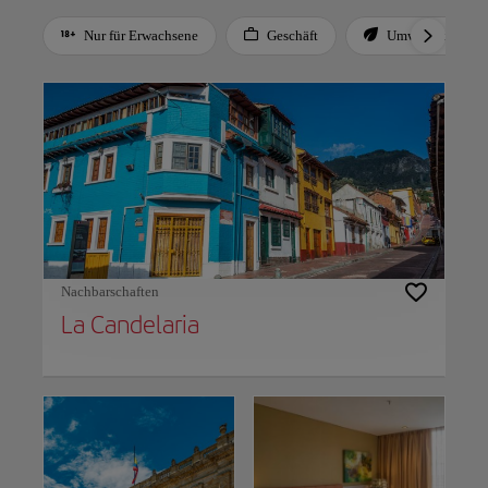
Nur für Erwachsene
Geschäft
Umweltfreundlic
Use left and right arrow keys to move between filters. Press Space or Enter to t
Nachbarschaften
La Candelaria