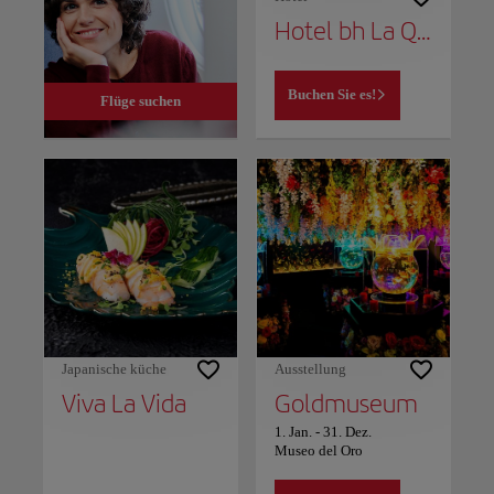
Hotel bh La Quinta
Buchen Sie es!
Flüge suchen
Japanische küche
Ausstellung
Viva La Vida
Goldmuseum
1. Jan.
-
31. Dez.
Museo del Oro