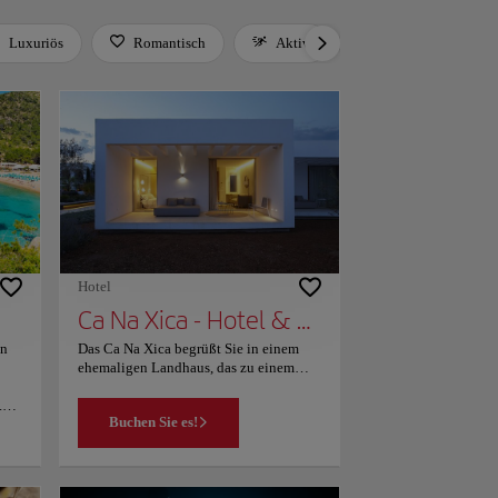
Luxuriös
Romantisch
Aktiv
Entspannen
Hotel
Ca Na Xica - Hotel & Spa
an
Das Ca Na Xica begrüßt Sie in einem
ehemaligen Landhaus, das zu einem
luxuriösen Hotel umgestaltet wurde.
.
Freuen Sie sich auf eine herrliche
Buchen Sie es!
Aussicht und einen Pool. Jede der
geräumigen, stilvoll eingerichteten
en
Suiten verfügt über eigene Terrassen
und Balkone. Die klimatisierten Suiten