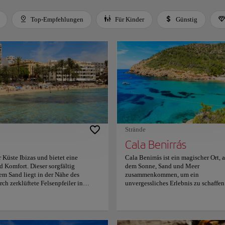
Top-Empfehlungen
Für Kinder
Günstig
 Space or Enter to toggle a filter. Press Tab to leave the filter bar.
Strände
Cala Benirrás
r Küste Ibizas und bietet eine
Cala Benirrás ist ein magischer Ort, 
 Komfort. Dieser sorgfältig
dem Sonne, Sand und Meer
em Sand liegt in der Nähe des
zusammenkommen, um ein
rch zerklüftete Felsenpfeiler in
unvergessliches Erlebnis zu schaffen
chten, die zum Erkunden und
An der Nordküste Ibizas gelegen, ist
r den stürzenden Wellen, bildet ein
dieser pulsierende Strand sowohl bei
Schwimmen und verspielte Ausflüge
Einheimischen als auch bei Reisend
Während die sanfte mediterrane Brise
beliebt. Während die Sonne in einer