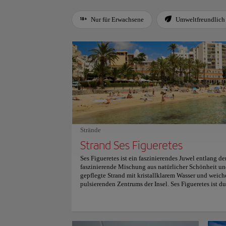
Nur für Erwachsene
Umweltfreundlich
Use left and right arrow keys to move between filters. Press
Strände
Strand Ses Figueretes
Ses Figueretes ist ein faszinierendes Juwel entlang de
faszinierende Mischung aus natürlicher Schönheit und
gepflegte Strand mit kristallklarem Wasser und weich
pulsierenden Zentrums der Insel. Ses Figueretes ist du
kleinere Abschnitte unterteilt und schafft intime Bu
Entspannen einladen. Das flache Wasser, geschützt vo
ruhiges Heiligtum, das sich perfekt für gemütliche 
eignet, besonders für Familien mit kleinen Kindern. 