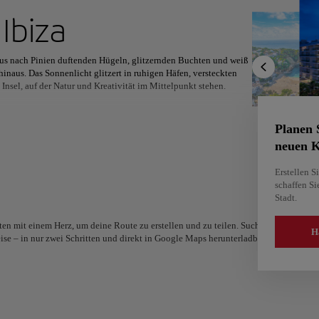
r nächstes Reiseziel
u
Ibiza
 aus nach Pinien duftenden Hügeln, glitzernden Buchten und weiß
inaus. Das Sonnenlicht glitzert in ruhigen Häfen, versteckten
Insel, auf der Natur und Kreativität im Mittelpunkt stehen.
Nord-Amerika
Afrika
Asien
 entlang der roten Felsküste, radeln Sie zwischen kleinen Dörfern
rkisfarbene Buchten. Mittelalterliche Stadtmauern, weiße
Planen 
die vielschichtige Architektur Ibizas nach, während Abendessen
neuen K
n Kopfsteinpflasterstraßen die Abende in sanftes goldenes
Erstellen S
schaffen Si
le der Insel bewundern: handgewebte Kleidungsstücke, Keramik,
Stadt.
klirrenden Gläsern. Zwischen geteilten Tellern, der
wird Ibiza nicht nur zu einem Reiseziel, sondern zu einem
en mit einem Herz, um deine Route zu erstellen und zu teilen. Suchst du nach mehr 
H
ise – in nur zwei Schritten und direkt in Google Maps herunterladbar.
Alm
Alicante
Spani
Spanien