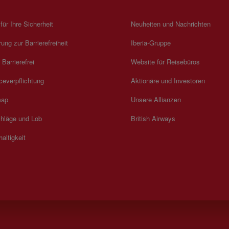
 für Ihre Sicherheit
Neuheiten und Nachrichten
rung zur Barrierefreiheit
Iberia-Gruppe
 Barrierefrei
Website für Reisebüros
ceverpflichtung
Aktionäre und Investoren
map
Unsere Allianzen
hläge und Lob
British Airways
altigkeit