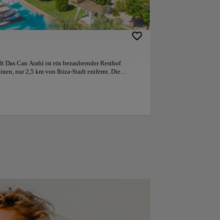
adt Das Can Arabí ist ein bezaubernder Resthof
nen, nur 2,5 km von Ibiza-Stadt entfernt. Die
 einen Whirlpool sowie großzügige Innenhöfe und
sind jeweils nach einer der Baumarten benannt, die
 im Landhausstil gestaltet, klimatisiert und verfügen
eln. Das Frühstück ist im Preis inbegriffen. In den
ft steht Ihnen kostenfreies WLAN zur Verfügung. Die
e Fahrminuten entfernt. Dort finden Sie einen
ts. Kostenfrei Parkplätze sind am Can Arabí
esonders – sie haben diese mit 9,6 für einen