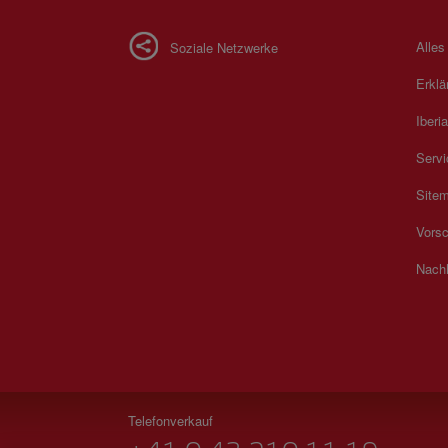
Alles
Soziale Netzwerke
Erklä
Iberia
Servi
Site
Vorsc
Nachh
Telefonverkauf