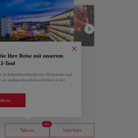
Liste
anzeigen
Sie Ihre Reise mit unserem
I-Tool
ie in Sekundenschnelle eine Reiseroute und
e ein maßgeschneidertes Erlebnis in der
Ideen? Erhalte eine personalisierte Reiseroute,
abe es
ería
Amsterdam
en
Niederlande
NEU
Route
Siehe Karte