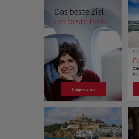
das Ufer streichelt, können sich die Besucher in der
Vielzahl von Wasseraktivitäten unternehmen, vom P
Das beste Ziel,
inmitten des ruhigen azurblauen Meeres. Mit seine
sicheren, einladenden Wasser verspricht Ses Figuerete
der beste Preis
Badeerlebnis für alle, die sich an seine Küsten wagen.
Hot
Zäh
Eul
Sav
Str
Flüge suchen
Ibi
Mee
For
Ber
übe
obe
Son
bal
zwe
Hot