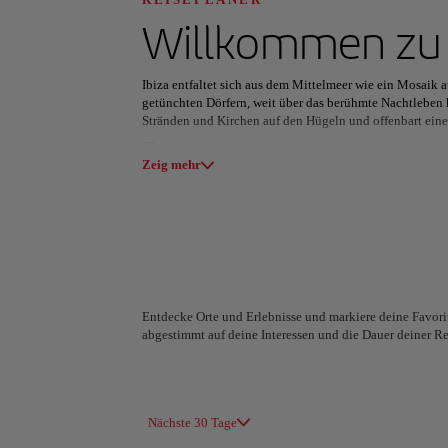
Entdecken Sie Ih
Willkommen z
Ibiza entfaltet sich aus dem Mittelmeer wie ein Mosaik
getünchten Dörfern, weit über das berühmte Nachtleben h
Stränden und Kirchen auf den Hügeln und offenbart eine 
Alle Bereiche
Europa
Südamerika
Die Tage verbringen Sie in der freien Natur: wandern Sie
Zeig mehr
im Landesinneren oder fahren Sie mit dem Kajak über tü
kubische Häuser und schlichte moderne Villen zeichnen 
bei Sonnenuntergang und gemütliche Spaziergänge auf de
Licht tauchen.
Auf den Märkten unter freiem Himmel kann man die See
Bioprodukte und Schmuck zum Klang von Live-Musik und 
Meeresbrise und Spaziergängen unter dem Sternenhimmel 
Entdecke Orte und Erlebnisse und markiere deine Favorit
Gefühl, das man mit nach Hause nehmen möchte.
abgestimmt auf deine Interessen und die Dauer deiner Re
A Coruña
Algier
Spanien
Algerien
Nächste 30 Tage