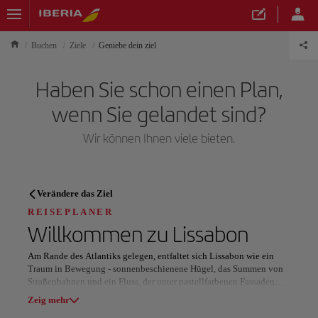
Buchen
Ziele
Geniebe dein ziel
Haben Sie schon einen Plan,
wenn Sie gelandet sind?
Wir können Ihnen viele bieten.
REISEPLANER
Verändere das Ziel
Entdecken Sie Ihr nächstes
REISEPLANER
Willkommen zu
Lissabon
Reiseziel
Am Rande des Atlantiks gelegen, entfaltet sich Lissabon wie ein
Traum in Bewegung - sonnenbeschienene Hügel, das Summen von
Straßenbahnen und ein Fluss, der unter pastellfarbenen Fassaden
glitzert. Es ist eine Stadt, in der Geschichten von den Pflastersteinen
Zeig mehr
flüstern und Musik durch offene Fenster dringt.