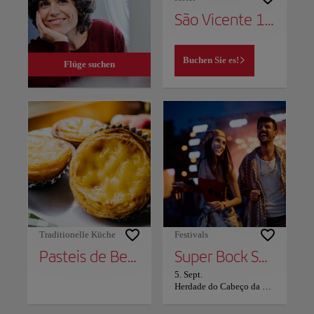
São Vicente 1797 Apartments
Buchen Sie es!
Flüge suchen
Traditionelle Küche
Festivals
Pasteis de Belém
Super Bock Super Rock
5. Sept.
Herdade do Cabeço da Flauta