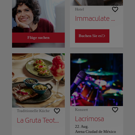
Hotel
Immaculate Bucareli Apartment
Buchen Sie es!
Flüge suchen
Konzert
Traditionelle Küche
Lacrimosa
La Gruta Teotihuacan
22. Aug.
Arena Ciudad de México