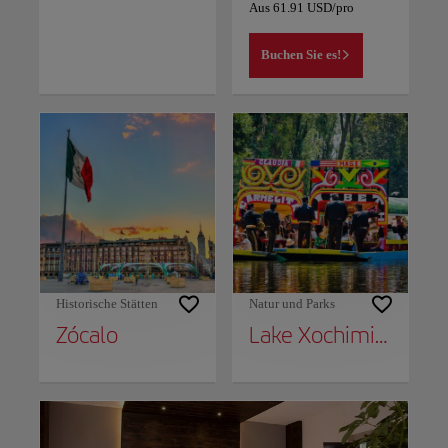
Aus
61.91
USD
/pro
Buchen Sie es!
Historische Stätten
Natur und Parks
Zócalo
Lake Xochimilco