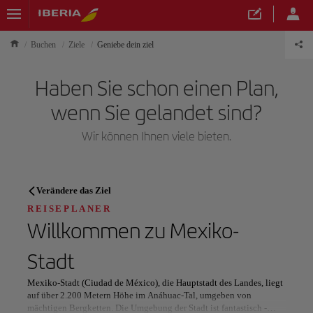
Buchen
Ziele
Geniebe dein ziel
Haben Sie schon einen Plan,
wenn Sie gelandet sind?
Wir können Ihnen viele bieten.
REISEPLANER
Verändere das Ziel
Entdecken Sie Ihr nächstes
REISEPLANER
Willkommen zu
Mexiko-
Reiseziel
Stadt
Mexiko-Stadt (Ciudad de México), die Hauptstadt des Landes, liegt
auf über 2.200 Metern Höhe im Anáhuac-Tal, umgeben von
mächtigen Bergketten. Die Umgebung der Stadt ist fantastisch -