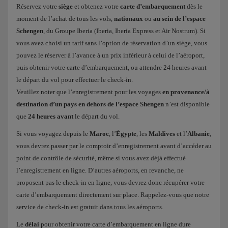
Réservez votre
siège
et obtenez votre
carte d’embarquement
dès le
moment de l’achat de tous les vols,
nationaux
ou
au sein de l’espace
Schengen
, du Groupe Iberia (Iberia, Iberia Express et Air Nostrum). Si
vous avez choisi un tarif sans l’option de réservation d’un siège, vous
pouvez le réserver à l’avance à un prix inférieur à celui de l’aéroport,
puis obtenir votre carte d’embarquement, ou attendre 24 heures avant
le départ du vol pour effectuer le check-in.
Veuillez noter que l’enregistrement pour les voyages
en provenance/à
destination d’un pays en dehors de l’espace Shengen
n’est disponible
que
24 heures avant
le départ du vol.
Si vous voyagez depuis le
Maroc
, l’
Égypte
, les
Maldives
et l’
Albanie
,
vous devrez passer par le comptoir d’enregistrement avant d’accéder au
point de contrôle de sécurité, même si vous avez déjà effectué
l’enregistrement en ligne. D’autres aéroports, en revanche, ne
proposent pas le check-in en ligne, vous devrez donc récupérer votre
carte d’embarquement directement sur place. Rappelez-vous que notre
service de check-in est gratuit dans tous les aéroports.
Le
délai
pour obtenir votre carte d’embarquement en ligne dure