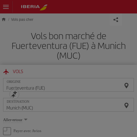
Skip to main content
Vols pas cher
Vols bon marché de
Fuerteventura (FUE) à Munich
(MUC)
VOLS
ORIGINE
DESTINATION
Sélectionnez
Aller-retour
une
option
Payer avec Avios