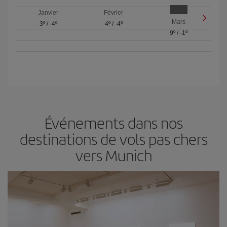
Janvier
Février
Mars
3º
/
-4º
4º
/
-4º
9º
/
-1º
Événements dans nos
destinations de vols pas chers
vers Munich