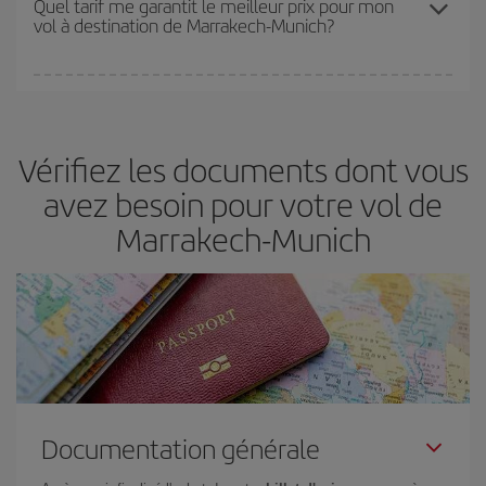
Quel tarif me garantit le meilleur prix pour mon
vol à destination de Marrakech-Munich?
disponibilité ou de l'épuisement des tarifs les plus économiques
(touristiques). Par conséquent, réserver à l'avance est
fondamental
pour trouver des
vols pas chers
.
Iberia propose plusieurs tarifs, afin de vous garantir le meilleur prix
en fonction de vos besoins. Avec le tarif Basic, vous êtes certain
d'acheter le vol le moins cher.
Vérifiez les documents dont vous
avez besoin pour votre vol de
Marrakech-Munich
Documentation générale