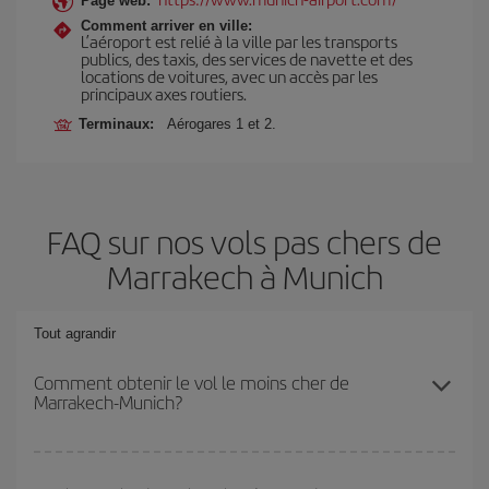
Page web:
Comment arriver en ville:
L’aéroport est relié à la ville par les transports
publics, des taxis, des services de navette et des
locations de voitures, avec un accès par les
principaux axes routiers.
Terminaux:
Aérogares 1 et 2.
FAQ sur nos vols pas chers de
Marrakech à Munich
Tout agrandir
Comment obtenir le vol le moins cher de
Marrakech-Munich?
Économisez sur votre billet d'avion de Marrakech-Munich-dest et
bénéficiez du tarif le plus bas en évitant les hautes saisons, en