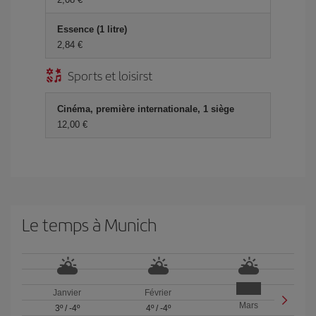
Essence (1 litre)
2,84 €
Sports et loisirst
Cinéma, première internationale, 1 siège
12,00 €
Le temps à Munich
Janvier
Février
Mars
3º
/
-4º
4º
/
-4º