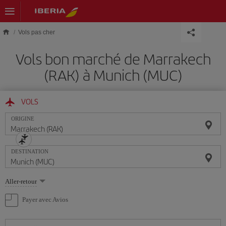
Skip to main content
Vols pas cher
Vols bon marché de Marrakech
(RAK) à Munich (MUC)
VOLS
ORIGINE
DESTINATION
Sélectionnez
Aller-retour
une
option
Payer avec Avios