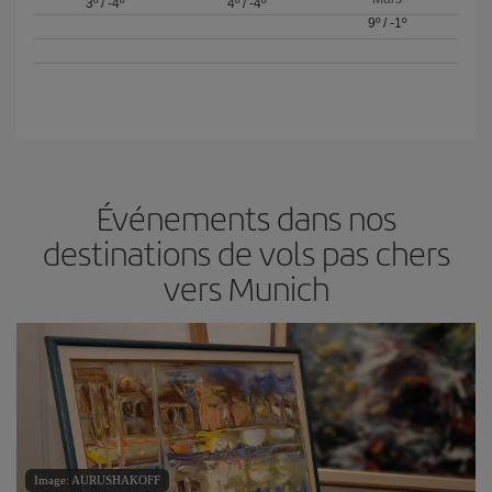
3º
/
-4º
4º
/
-4º
9º
/
-1º
Événements dans nos
destinations de vols pas chers
vers Munich
Image: AURUSHAKOFF