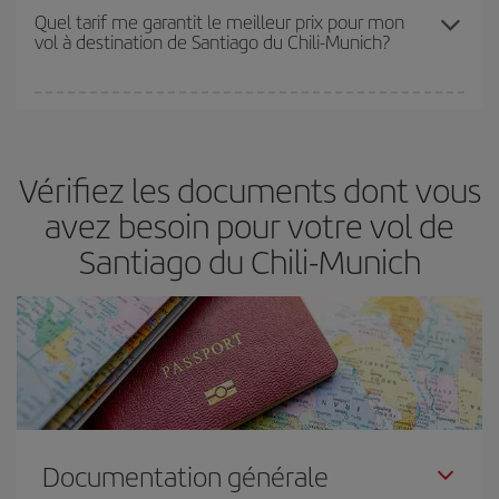
Les prix dépendent du nombre de sièges libres sur le vol et de la
Quel tarif me garantit le meilleur prix pour mon
vol à destination de Santiago du Chili-Munich?
disponibilité ou de l'épuisement des tarifs les plus économiques
(touristiques). Par conséquent, réserver à l'avance est
fondamental
pour trouver des
vols pas chers
.
Iberia propose plusieurs tarifs, afin de vous garantir le meilleur prix
en fonction de vos besoins. Avec le tarif Basic, vous êtes certain
d'acheter le vol le moins cher.
Vérifiez les documents dont vous
avez besoin pour votre vol de
Santiago du Chili-Munich
Documentation générale