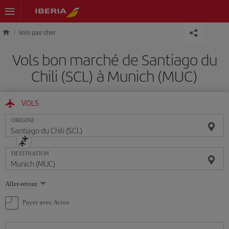
Skip to main content
Vols pas cher
Vols bon marché de Santiago du
Chili (SCL) à Munich (MUC)
VOLS
ORIGINE
DESTINATION
Sélectionnez
Aller-retour
une
option
Payer avec Avios