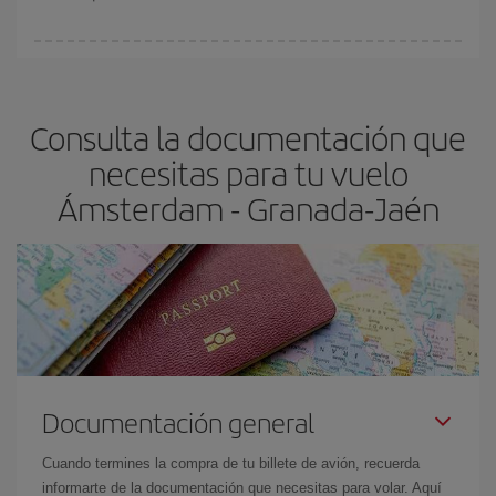
Cualquier día de la semana puedes encontrar vuelos baratos. Las
claves para encontrar los mejores precios son
anticiparte y ser
flexible.
Lo normal es que
cuanto antes
reserves tus billetes de
Consulta la documentación que
avión más baratos te saldrán. Además, si buscas los vuelos con
las fechas y los horarios del viaje un poco abiertos, podrás
elegir
necesitas para tu vuelo
el precio más barato.
Ámsterdam - Granada-Jaén
Documentación general
Cuando termines la compra de tu billete de avión, recuerda
informarte de la documentación que necesitas para volar. Aquí