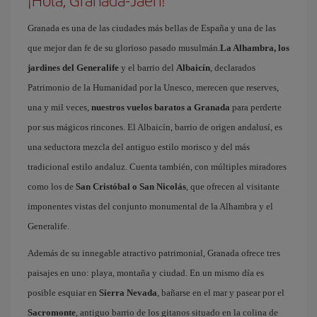
¡Hola, Granada-Jaén!
Granada es una de las ciudades más bellas de España y una de las
que mejor dan fe de su glorioso pasado musulmán.
La Alhambra, los
jardines del Generalife
y el barrio del
Albaicín
, declarados
Patrimonio de la Humanidad por la Unesco, merecen que reserves,
una y mil veces,
nuestros vuelos baratos a Granada
para perderte
por sus mágicos rincones. El Albaicín, barrio de origen andalusí, es
una seductora mezcla del antiguo estilo morisco y del más
tradicional estilo andaluz. Cuenta también, con múltiples miradores
como los de
San Cristóbal o San Nicolás
, que ofrecen al visitante
imponentes vistas del conjunto monumental de la Alhambra y el
Generalife.
Además de su innegable atractivo patrimonial, Granada ofrece tres
paisajes en uno: playa, montaña y ciudad. En un mismo día es
posible esquiar en
Sierra Nevada
, bañarse en el mar y pasear por el
Sacromonte
, antiguo barrio de los gitanos situado en la colina de