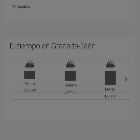
Valparaíso.
El tiempo en Granada-Jaén
Enero
Febrero
Marzo
11º
/
1º
12º
/
2º
16º
/
4º