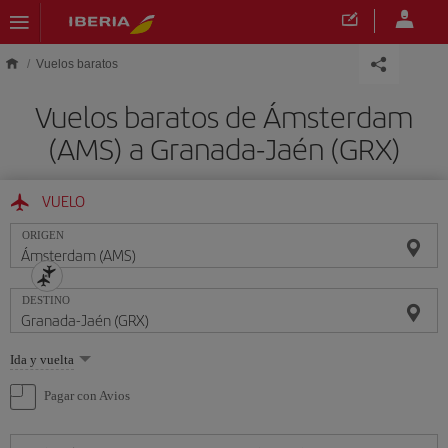
Saltar al contenido principal
Vuelos baratos
Vuelos baratos de Ámsterdam
(AMS) a Granada-Jaén (GRX)
VUELO
ORIGEN
DESTINO
Seleccione
Ida y vuelta
una
opción
Pagar con Avios