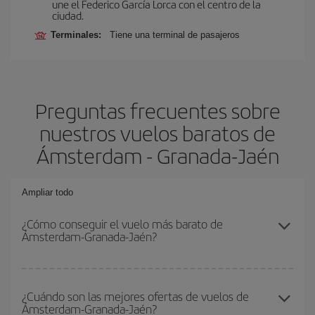
une el Federico García Lorca con el centro de la
ciudad.
Terminales:
Tiene una terminal de pasajeros
Preguntas frecuentes sobre
nuestros vuelos baratos de
Ámsterdam - Granada-Jaén
Ampliar todo
¿Cómo conseguir el vuelo más barato de
Ámsterdam-Granada-Jaén?
Podrás ahorrar en tu billete de avión de Ámsterdam-Granada-
Jaén-dest y conseguir el vuelo más barato si evitas temporadas
¿Cuándo son las mejores ofertas de vuelos de
Ámsterdam-Granada-Jaén?
altas, compras con antelación y puedes ser flexible con las