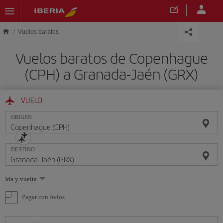
Saltar al contenido principal
Vuelos baratos
Vuelos baratos de Copenhague
(CPH) a Granada-Jaén (GRX)
VUELO
ORIGEN
DESTINO
Seleccione
Ida y vuelta
una
opción
Pagar con Avios