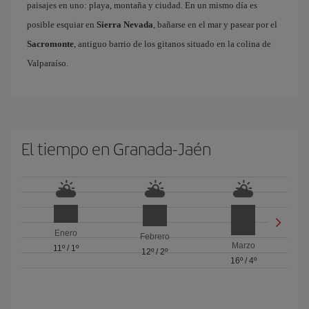
paisajes en uno: playa, montaña y ciudad. En un mismo día es
posible esquiar en
Sierra Nevada
, bañarse en el mar y pasear por el
Sacromonte
, antiguo barrio de los gitanos situado en la colina de
Valparaíso.
El tiempo en Granada-Jaén
Enero
Febrero
Marzo
11º
/
1º
12º
/
2º
16º
/
4º